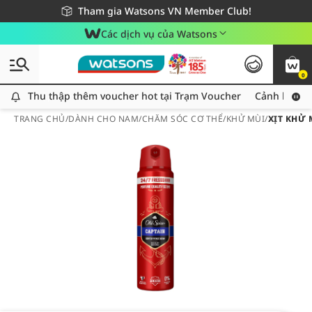
Giao hàng nhanh 24h - Áp dụng khu vực TP. Hồ Chí Minh
Miễn phí giao hàng cho đơn hàng từ 249,000Đ
Tham gia Watsons VN Member Club!
Các dịch vụ của Watsons
0
Thu thập thêm voucher hot tại Trạm Voucher
Thu thập thêm voucher hot tại Trạm Voucher
Cảnh báo An
TRANG CHỦ
/
DÀNH CHO NAM
/
CHĂM SÓC CƠ THỂ
/
KHỬ MÙI
/
XỊT KHỬ 