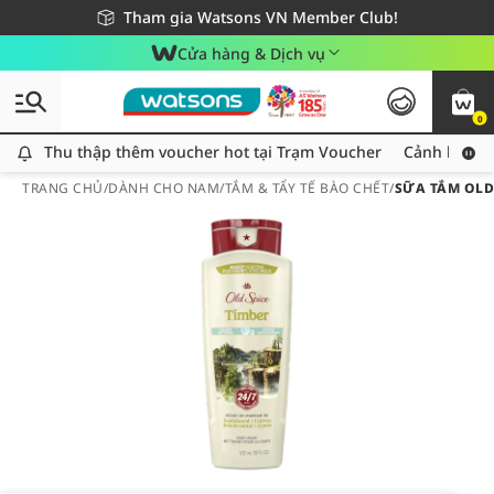
Giao hàng nhanh 24h - Áp dụng khu vực TP. Hồ Chí Minh
Miễn phí giao hàng cho đơn hàng từ 249,000Đ
Tham gia Watsons VN Member Club!
Cửa hàng & Dịch vụ
0
Thu thập thêm voucher hot tại Trạm Voucher
Thu thập thêm voucher hot tại Trạm Voucher
Cảnh báo An
TRANG CHỦ
/
DÀNH CHO NAM
/
TẮM & TẨY TẾ BÀO CHẾT
/
SỮA TẮM OLD