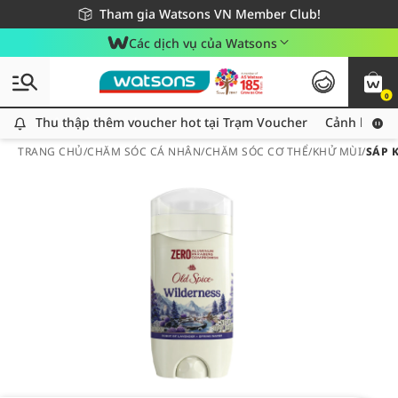
Giao hàng nhanh 24h - Áp dụng khu vực TP. Hồ Chí Minh
Miễn phí giao hàng cho đơn hàng từ 249,000Đ
Tham gia Watsons VN Member Club!
Các dịch vụ của Watsons
0
Thu thập thêm voucher hot tại Trạm Voucher
Thu thập thêm voucher hot tại Trạm Voucher
Cảnh báo An
TRANG CHỦ
/
CHĂM SÓC CÁ NHÂN
/
CHĂM SÓC CƠ THỂ
/
KHỬ MÙI
/
SÁP 