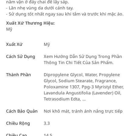
nắm vặn ở đáy chai để lấy sáp.
- Lăn nhẹ vùng da dưới cánh tay.
- Sử dụng tốt nhất ngay sau khi tắm và trước khi mặc áo.
Xuất Xứ Thương Hiệu:
Mỹ
Xuất Xứ
Mỹ
Cách Sử Dụng
Xem Hướng Dẫn Sử Dụng Trong Phần
Thông Tin Chi Tiết Của Sản Phẩm.
Thành Phần
Dipropylene Glycol, Water, Propylene
Glycol, Sodium Stearate, Fragrance,
Poloxamine 1307, Ppg-3 Myristyl Ether,
Lavandula Angustifolia (Lavender) Oil,
Tetrasodium Edta, …
Cách Bảo Quản
Nơi khô mát, tránh ánh nắng trực tiếp
Chiều Rộng
3.3
Chiều Cao
14.5