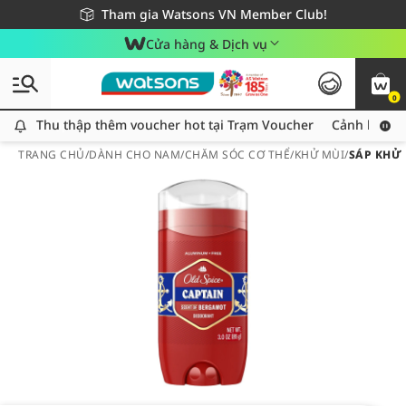
Giao hàng nhanh 24h - Áp dụng khu vực TP. Hồ Chí Minh
Miễn phí giao hàng cho đơn hàng từ 249,000Đ
Tham gia Watsons VN Member Club!
Cửa hàng & Dịch vụ
0
Thu thập thêm voucher hot tại Trạm Voucher
Thu thập thêm voucher hot tại Trạm Voucher
Cảnh báo An
TRANG CHỦ
/
DÀNH CHO NAM
/
CHĂM SÓC CƠ THỂ
/
KHỬ MÙI
/
SÁP KHỬ 