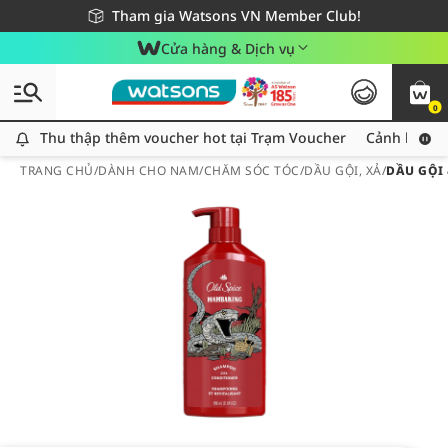
Giao hàng nhanh 24h - Áp dụng khu vực TP. Hồ Chí Minh
Miễn phí giao hàng cho đơn hàng từ 249,000Đ
Tham gia Watsons VN Member Club!
Cửa hàng & Dịch vụ
0
Thu thập thêm voucher hot tại Trạm Voucher
Thu thập thêm voucher hot tại Trạm Voucher
Cảnh báo An
TRANG CHỦ
/
DÀNH CHO NAM
/
CHĂM SÓC TÓC
/
DẦU GỘI, XẢ
/
DẦU GỘI