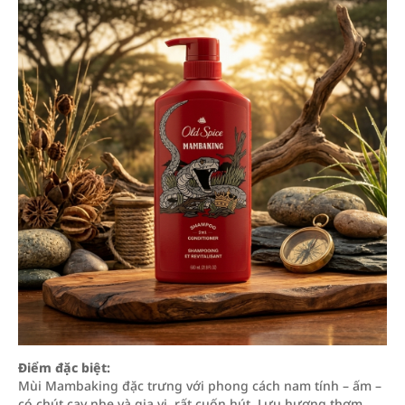
Điểm đặc biệt:
Mùi Mambaking đặc trưng với phong cách nam tính – ấm –
có chút cay nhẹ và gia vị, rất cuốn hút. Lưu hương thơm