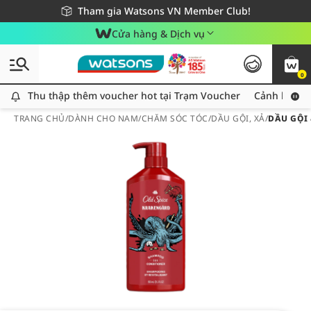
Giao hàng nhanh 24h - Áp dụng khu vực TP. Hồ Chí Minh
Miễn phí giao hàng cho đơn hàng từ 249,000Đ
Tham gia Watsons VN Member Club!
Cửa hàng & Dịch vụ
0
Thu thập thêm voucher hot tại Trạm Voucher
Thu thập thêm voucher hot tại Trạm Voucher
Cảnh báo An
TRANG CHỦ
/
DÀNH CHO NAM
/
CHĂM SÓC TÓC
/
DẦU GỘI, XẢ
/
DẦU GỘI