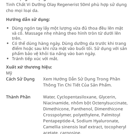
Tinh Chất Vi Dưỡng Olay Regenerist 50ml phù hợp sử dụng
cho mọi loại da.
Hướng dẫn sử dụng:
Dùng ngón tay lấy một lượng vừa đủ thoa đều lên mặt
và cổ. Massage nhẹ nhàng theo hình tròn từ dưới lên
trên.
Có thể dùng hàng ngày. Dùng dưỡng da trước khi trang
điểm hoặc sau khi rửa mặt vào buổi tối. Sử dụng với sản
phẩm bảo vệ khỏi tia nắng vào ban ngày.
Tránh tiếp xúc với mắt.
Xuất xứ thương hiệu:
Mỹ
Cách Sử Dụng
Xem Hướng Dẫn Sử Dụng Trong Phần
Thông Tin Chi Tiết Của Sản Phẩm.
Thành Phần
Water, Cyclopentasiloxane, Glycerin,
Niacinamide, nhôm bột Octenylsuccinate,
Dimethicone, Panthenol, Dimenthicone
Crosspolymer, polyethylene, Palmitoyl
Pentapeptide-4, Sodium Hyaluronate,
Camellia sinensis leaf extract, tocopheryl
acetate, carnosine,