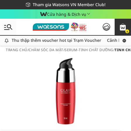
Giao hàng nhanh 24h - Áp dụng khu vực TP. Hồ Chí Minh
Miễn phí giao hàng cho đơn hàng từ 249,000Đ
Tham gia Watsons VN Member Club!
Cửa hàng & Dịch vụ
0
Thu thập thêm voucher hot tại Trạm Voucher
Thu thập thêm voucher hot tại Trạm Voucher
Cảnh báo An
TRANG CHỦ
/
CHĂM SÓC DA MẶT
/
SERUM-TINH CHẤT DƯỠNG
/
TINH CH