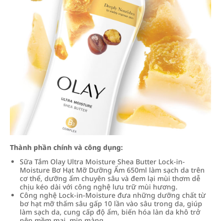
Thành phần chính và công dụng:
Sữa Tắm Olay Ultra Moisture Shea Butter Lock-in-
Moisture Bơ Hạt Mỡ Dưỡng Ẩm 650ml làm sạch da trên
cơ thể, dưỡng ẩm chuyên sâu và đem lại mùi thơm dễ
chịu kéo dài với công nghệ lưu trữ mùi hương.
Công nghệ Lock-in-Moisture đưa những dưỡng chất từ
bơ hạt mỡ thấm sâu gấp 10 lần vào sâu trong da, giúp
làm sạch da, cung cấp độ ẩm, biến hóa làn da khô trở
nên mềm mại, mịn màng.