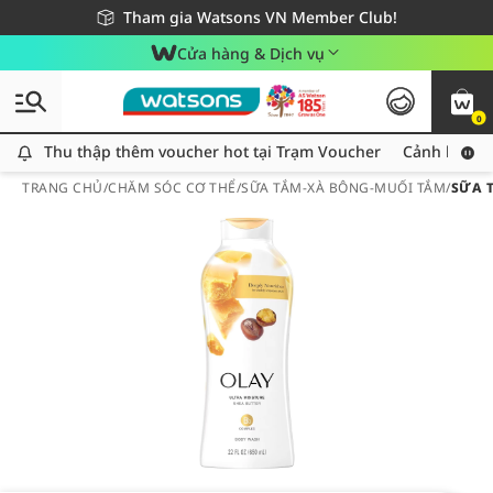
Giao hàng nhanh 24h - Áp dụng khu vực TP. Hồ Chí Minh
Miễn phí giao hàng cho đơn hàng từ 249,000Đ
Tham gia Watsons VN Member Club!
Cửa hàng & Dịch vụ
0
Thu thập thêm voucher hot tại Trạm Voucher
Thu thập thêm voucher hot tại Trạm Voucher
Cảnh báo An
TRANG CHỦ
/
CHĂM SÓC CƠ THỂ
/
SỮA TẮM-XÀ BÔNG-MUỐI TẮM
/
SỮA 