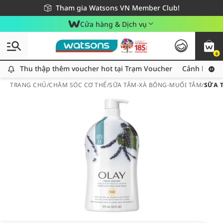
Giao hàng nhanh 24h - Áp dụng khu vực TP. Hồ Chí Minh
Miễn phí giao hàng cho đơn hàng từ 249,000Đ
Tham gia Watsons VN Member Club!
Cửa hàng & Dịch vụ
0
Thu thập thêm voucher hot tại Trạm Voucher
Thu thập thêm voucher hot tại Trạm Voucher
Cảnh báo An
TRANG CHỦ
/
CHĂM SÓC CƠ THỂ
/
SỮA TẮM-XÀ BÔNG-MUỐI TẮM
/
SỮA 