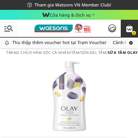
Giao hàng nhanh 24h - Áp dụng khu vực TP. Hồ Chí Minh
Miễn phí giao hàng cho đơn hàng từ 249,000Đ
Tham gia Watsons VN Member Club!
Cửa hàng & Dịch vụ
0
Thu thập thêm voucher hot tại Trạm Voucher
Thu thập thêm voucher hot tại Trạm Voucher
Cảnh báo An
TRANG CHỦ
/
CHĂM SÓC CÁ NHÂN
/
TẮM
/
SỮA/GEL TẮM
/
SỮA TẮM OLAY