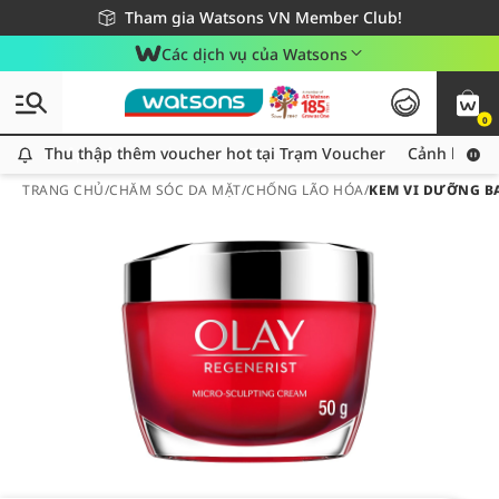
Giao hàng nhanh 24h - Áp dụng khu vực TP. Hồ Chí Minh
Miễn phí giao hàng cho đơn hàng từ 249,000Đ
Tham gia Watsons VN Member Club!
Các dịch vụ của Watsons
0
Thu thập thêm voucher hot tại Trạm Voucher
Thu thập thêm voucher hot tại Trạm Voucher
Cảnh báo An
TRANG CHỦ
/
CHĂM SÓC DA MẶT
/
CHỐNG LÃO HÓA
/
KEM VI DƯỠNG B