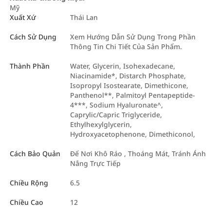
Mỹ
Xuất Xứ
Thái Lan
Cách Sử Dụng
Xem Hướng Dẫn Sử Dụng Trong Phần
Thông Tin Chi Tiết Của Sản Phẩm.
Thành Phần
Water, Glycerin, Isohexadecane,
Niacinamide*, Distarch Phosphate,
Isopropyl Isostearate, Dimethicone,
Panthenol**, Palmitoyl Pentapeptide-
4***, Sodium Hyaluronate^,
Caprylic/Capric Triglyceride,
Ethylhexylglycerin,
Hydroxyacetophenone, Dimethiconol,
Cách Bảo Quản
Để Nơi Khô Ráo , Thoáng Mát, Tránh Ánh
Nắng Trực Tiếp
Chiều Rộng
6.5
Chiều Cao
12