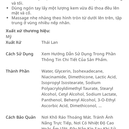
và tối.
Dùng ngón tay lấy một lượng kem vừa đủ thoa đều lên
mặt và cổ.
Massage nhẹ nhàng theo hình tròn từ dưới lên trên, tập
trung ở vùng nhiều nếp nhăn.
Xuất xứ thương hiệu:
Mỹ
Xuất Xứ
Thái Lan
Cách Sử Dụng
Xem Hướng Dẫn Sử Dụng Trong Phần
Thông Tin Chi Tiết Của Sản Phẩm.
Thành Phần
Water, Glycerin, Isohexadecane,
Niacinamide, Dimethicone, Lactic Acid,
Isopropyl Isostearate, Sodium
Polyacryloyldimethyl Taurate, Stearyl
Alcohol, Cetyl Alcohol, Sodium Lactate,
Panthenol, Behenyl Alcohol, 3-O-Ethyl
Ascorbic Acid, Dimethiconol, …
Cách Bảo Quản
Nơi Khô Ráo Thoáng Mát. Tránh Ánh
Nắng Trực Tiếp, Nơi Có Nhiệt Độ Cao
Hoặc Ẩm Ướt. Đậy Nắp Kín Sau Khi Sử