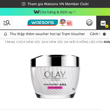
Giao hàng nhanh 24h - Áp dụng khu vực TP. Hồ Chí Minh
Miễn phí giao hàng cho đơn hàng từ 249,000Đ
Tham gia Watsons VN Member Club!
Cửa hàng & Dịch vụ
0
Thu thập thêm voucher hot tại Trạm Voucher
Thu thập thêm voucher hot tại Trạm Voucher
Cảnh báo An
TRANG CHỦ
/
CHĂM SÓC DA
/
CHĂM SÓC DA MẶT
/
CHỐNG LÃO HÓA
/
KE