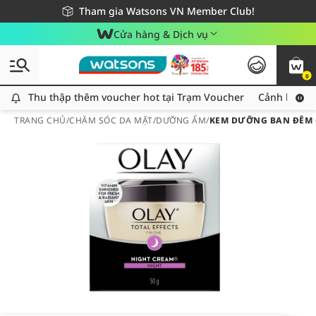
Giao hàng nhanh 24h - Áp dụng khu vực TP. Hồ Chí Minh
Miễn phí giao hàng cho đơn hàng từ 249,000Đ
Tham gia Watsons VN Member Club!
Cửa hàng & Dịch vụ
0
Thu thập thêm voucher hot tại Trạm Voucher
Thu thập thêm voucher hot tại Trạm Voucher
Cảnh báo An
TRANG CHỦ
/
CHĂM SÓC DA MẶT
/
DƯỠNG ẨM
/
KEM DƯỠNG BAN ĐÊM O