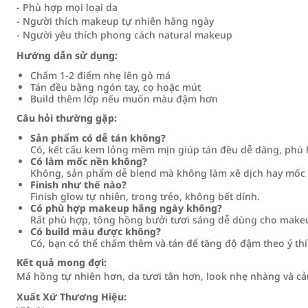
- Phù hợp mọi loại da
- Người thích makeup tự nhiên hằng ngày
- Người yêu thích phong cách natural makeup
Hướng dẫn sử dụng:
Chấm 1-2 điểm nhẹ lên gò má
Tán đều bằng ngón tay, cọ hoặc mút
Build thêm lớp nếu muốn màu đậm hơn
Câu hỏi thường gặp:
Sản phẩm có dễ tán không?
Có, kết cấu kem lỏng mềm mịn giúp tán đều dễ dàng, phù 
Có làm mốc nền không?
Không, sản phẩm dễ blend mà không làm xê dịch hay mốc 
Finish như thế nào?
Finish glow tự nhiên, trong trẻo, không bết dính.
Có phù hợp makeup hằng ngày không?
Rất phù hợp, tông hồng bưởi tươi sáng dễ dùng cho makeu
Có build màu được không?
Có, bạn có thể chấm thêm và tán để tăng độ đậm theo ý thí
Kết quả mong đợi:
Má hồng tự nhiên hơn, da tươi tắn hơn, look nhẹ nhàng và cảm
Xuất Xứ Thương Hiệu: