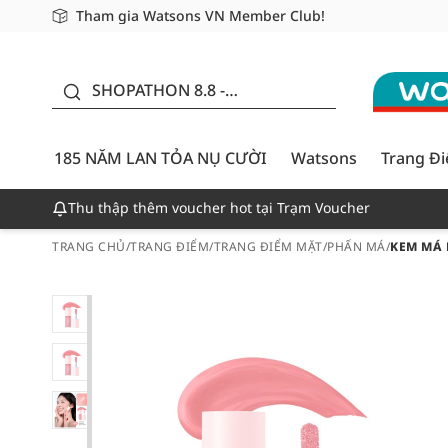
Tham gia Watsons VN Member Club!
Miễn phí giao hàng cho đơn hàng từ 249,000Đ
Giao hàng nhanh 24h - Áp dụng khu vực TP. Hồ Chí M
185 NĂM LAN TỎA NỤ
CƯỜI - GIẢM ĐẾN
SHOPATHON 8.8 -
50%
DEAL ĐỈNH
185 NĂM LAN TỎA NỤ CƯỜI
Watsons
Trang Đ
Thu thập thêm voucher hot tại Trạm Voucher
TRANG CHỦ
/
TRANG ĐIỂM
/
TRANG ĐIỂM MẶT
/
PHẤN MÁ
/
KEM MÁ 