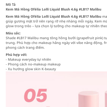
Mô Tả
Kem Má Hồng Ofélia Lolli Liquid Blush 4.6g #LB17 Malibu
Kem Má Hồng Ofélia Lolli Liquid Blush 4.6g #LB17 Malibu
man
giúp gương mặt trở nên rạng rỡ nhẹ nhàng mỗi ngày. Kem má 
glow trong trẻo – lựa chọn lý tưởng cho makeup tự nhiên the
Màu sắc:
Shade #LB17 Malibu mang tông hồng bưởi (grapefruit pink) t
trung. Phù hợp cho makeup hằng ngày với vibe năng động, f
phong cách trang điểm.
Phù hợp với:
- Makeup everyday tự nhiên
- Phong cách no-makeup makeup
- Xu hướng glow skin K-beauty