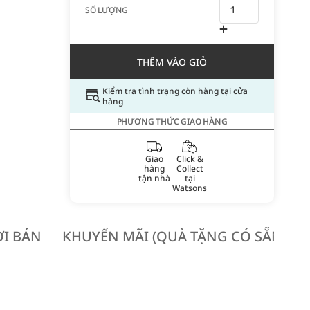
SỐ LƯỢNG
THÊM VÀO GIỎ
Kiểm tra tình trạng còn hàng tại cửa
hàng
PHƯƠNG THỨC GIAO HÀNG
Giao
Click &
hàng
Collect
tận nhà
tại
Watsons
I BÁN
KHUYẾN MÃI (QUÀ TẶNG CÓ SẴN KH