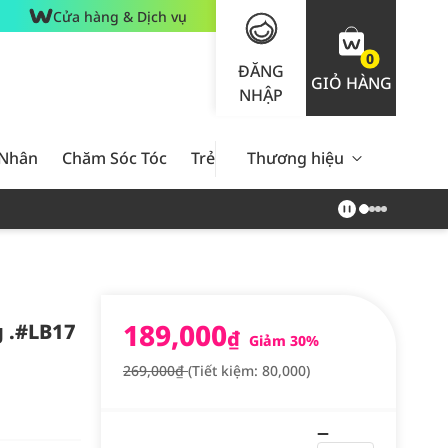
Cửa hàng & Dịch vụ
0
ĐĂNG
GIỎ HÀNG
NHẬP
 Nhân
Chăm Sóc Tóc
Trẻ Em
Thương hiệu
Nam Giới
Chăm Sóc 
189,000
g .#LB17
₫
Giảm 30%
269,000₫
(Tiết kiệm: 80,000)