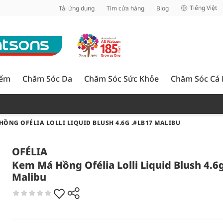
inh
Tiếng Việt
Tải ứng dụng
Tìm cửa hàng
Blog
iểm
Chăm Sóc Da
Chăm Sóc Sức Khỏe
Chăm Sóc Cá
HỒNG OFÉLIA LOLLI LIQUID BLUSH 4.6G .#LB17 MALIBU
OFÉLIA
Kem Má Hồng Ofélia Lolli Liquid Blush 4.6
Malibu