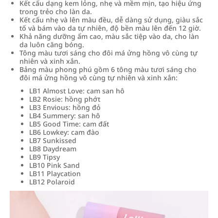
Kết cấu dạng kem lỏng, nhẹ và mềm mịn, tạo hiệu ứng
trong trẻo cho làn da.
Kết cấu nhẹ và lên màu đều, dễ dàng sử dụng, giàu sắc
tố và bám vào da tự nhiên, độ bền màu lên đến 12 giờ.
Khả năng dưỡng ẩm cao, màu sắc tiệp vào da, cho làn
da luôn căng bóng.
Tông màu tươi sáng cho đôi má ửng hồng vô cùng tự
nhiên và xinh xắn.
Bảng màu phong phú gồm 6 tông màu tươi sáng cho
đôi má ửng hồng vô cùng tự nhiên và xinh xắn:
LB1 Almost Love: cam san hô
LB2 Rosie: hồng phớt
LB3 Envious: hồng đỏ
LB4 Summery: san hô
LB5 Good Time: cam đất
LB6 Lowkey: cam đào
LB7 Sunkissed
LB8 Daydream
LB9 Tipsy
LB10 Pink Sand
LB11 Playcation
LB12 Polaroid