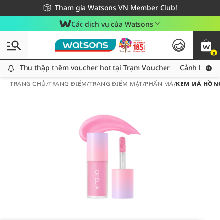
Giao hàng nhanh 24h - Áp dụng khu vực TP. Hồ Chí Minh
Miễn phí giao hàng cho đơn hàng từ 249,000Đ
Tham gia Watsons VN Member Club!
Các dịch vụ của Watsons
0
Thu thập thêm voucher hot tại Trạm Voucher
Thu thập thêm voucher hot tại Trạm Voucher
Cảnh báo An
TRANG CHỦ
/
TRANG ĐIỂM
/
TRANG ĐIỂM MẶT
/
PHẤN MÁ
/
KEM MÁ HỒNG