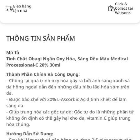
Click &
Giao hàng
Collect tại
tận nhà
Watsons
THÔNG TIN SẢN PHẨM
Mô Tả
Tinh Chất Obagi Ngăn Oxy Hóa, Sáng Đều Màu Medical
Processional-C 20% 30ml
Thành Phần Chính Và Công Dụng:
- Chống lại quá trình oxy hóa gây ra bởi ánh sáng xanh và
tia hồng ngoại dẫn đến những dấu hiệu lão hóa sớm trên
da.
- Được bào chế với 20% L-Ascorbic Acid tinh khiết để làm
sáng da
- Giúp trung hòa các gốc tự do: Gốc tự do là những phân tử
không ổn định có thể gây hại cho da, vitamin C giúp trung
hòa chúng.
Hướng Dẫn Sử Dụng:
- Sau khi làm sạch và cân bằng da, thoa 3-5 giọt serum vào