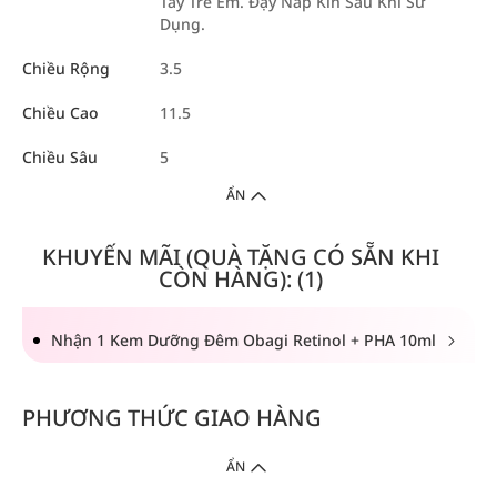
Tay Trẻ Em. Đậy Nắp Kín Sau Khi Sử
Dụng.
Chiều Rộng
3.5
Chiều Cao
11.5
Chiều Sâu
5
ẨN
KHUYẾN MÃI (QUÀ TẶNG CÓ SẴN KHI
CÒN HÀNG): (1)
Nhận 1 Kem Dưỡng Đêm Obagi Retinol + PHA 10ml
PHƯƠNG THỨC GIAO HÀNG
ẨN