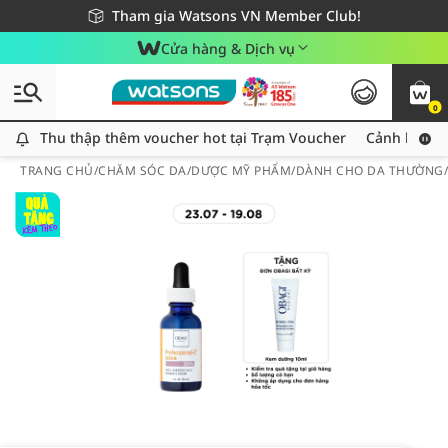
Giao hàng nhanh 24h - Áp dụng khu vực TP. Hồ Chí Minh
Miễn phí giao hàng cho đơn hàng từ 249,000Đ
Tham gia Watsons VN Member Club!
Cửa hàng & Dịch vụ
0
Thu thập thêm voucher hot tại Trạm Voucher
Thu thập thêm voucher hot tại Trạm Voucher
Cảnh báo An
TRANG CHỦ
/
CHĂM SÓC DA
/
DƯỢC MỸ PHẨM
/
DÀNH CHO DA THƯỜNG/