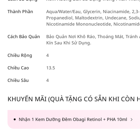
Thành Phần
Aqua/Water/Eau, Glycerin, Niacinamide, 2,3-
Propanediol, Maltodextrin, Undecane, Sodiu
Nicotinamide Mononucleotide, Nicotinamid
Cách Bảo Quản
Bảo Quản Nơi Khô Ráo, Thoáng Mát, Tránh Á
Kín Sau Khi Sử Dụng.
Chiều Rộng
4
Chiều Cao
13.5
Chiều Sâu
4
KHUYẾN MÃI (QUÀ TẶNG CÓ SẴN KHI CÒN HÀ
Nhận 1 Kem Dưỡng Đêm Obagi Retinol + PHA 10ml