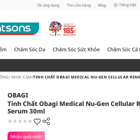
inh
Tiếng Việt
Tải ứng dụng
Tìm cửa hàng
Blog
iểm
Chăm Sóc Da
Chăm Sóc Sức Khỏe
Chăm Sóc Cá
ỜNG/ NHẠY CẢM
/
TINH CHẤT OBAGI MEDICAL NU-GEN CELLULAR REN
OBAGI
Tinh Chất Obagi Medical Nu-Gen Cellular 
Serum 30ml
Nhận quà xinh