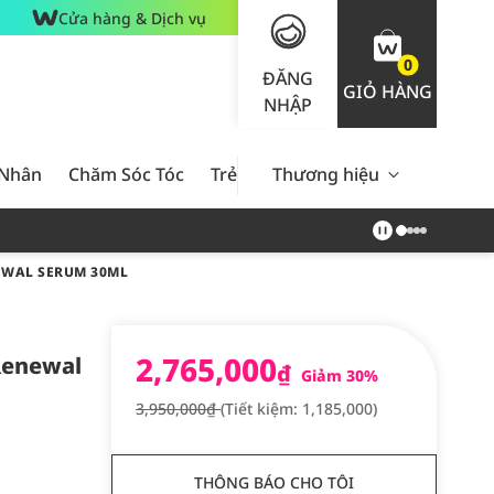
Cửa hàng & Dịch vụ
0
ĐĂNG
GIỎ HÀNG
NHẬP
 Nhân
Chăm Sóc Tóc
Trẻ Em
Thương hiệu
Nam Giới
Chăm Sóc 
EWAL SERUM 30ML
2,765,000
Renewal
₫
Giảm 30%
3,950,000₫
(Tiết kiệm: 1,185,000)
THÔNG BÁO CHO TÔI