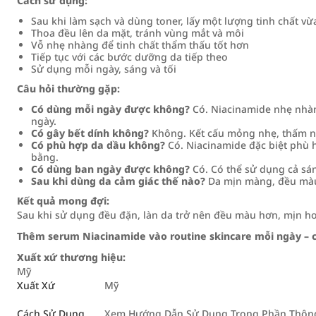
Cách sử dụng:
Sau khi làm sạch và dùng toner, lấy một lượng tinh chất vừ
Thoa đều lên da mặt, tránh vùng mắt và môi
Vỗ nhẹ nhàng để tinh chất thẩm thấu tốt hơn
Tiếp tục với các bước dưỡng da tiếp theo
Sử dụng mỗi ngày, sáng và tối
Câu hỏi thường gặp:
Có dùng mỗi ngày được không?
Có. Niacinamide nhẹ nhàn
ngày.
Có gây bết dính không?
Không. Kết cấu mỏng nhẹ, thấm nh
Có phù hợp da dầu không?
Có. Niacinamide đặc biệt phù h
bằng.
Có dùng ban ngày được không?
Có. Có thể sử dụng cả sán
Sau khi dùng da cảm giác thế nào?
Da mịn màng, đều màu 
Kết quả mong đợi:
Sau khi sử dụng đều đặn, làn da trở nên đều màu hơn, mịn hơ
Thêm serum Niacinamide vào routine skincare mỗi ngày – 
Xuất xứ thương hiệu:
Mỹ
Xuất Xứ
Mỹ
Cách Sử Dụng
Xem Hướng Dẫn Sử Dụng Trong Phần Thông 