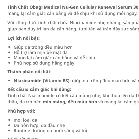
Tinh Chất Obagi Medical Nu-Gen Cellular Renewal Serum 3
mang lại cảm giác cân bằng và dễ chịu khi sử dụng mỗi ngày.
Với công thức tinh chất chứa Niacinamide nhẹ nhàng, sản ph
giúp bạn duy trì làn da cân bằng, tươi tắn và tràn đầy sức sốn
Lợi ích nổi bật:
Giúp da trông đều màu hơn
Hỗ trợ làm mịn bề mặt da
Mang lại cảm giác cân bằng và dễ chịu
Phù hợp sử dụng hằng ngày
Thành phần nổi bật:
Niacinamide (Vitamin B3):
giúp da trông đều màu hơn và
Kết cấu & cảm giác khi dùng:
Tinh chất Niacinamide có kết cấu mỏng nhẹ, khi thoa lên da
t
thấu, da trở nên
mịn màng
,
đều màu hơn
và mang lại cảm gi
Phù hợp với:
mọi loại da
Da hỗn hợp, da dầu nhẹ
Routine dưỡng da buổi sáng và tối