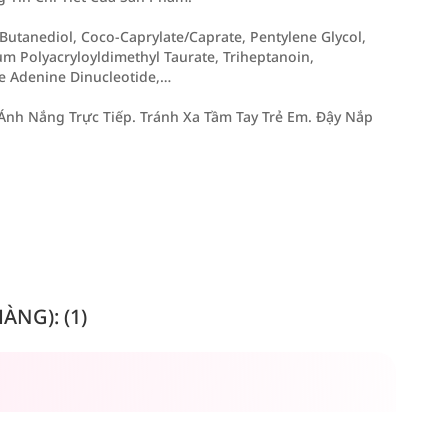
Butanediol, Coco-Caprylate/Caprate, Pentylene Glycol,
m Polyacryloyldimethyl Taurate, Triheptanoin,
e Adenine Dinucleotide,…
nh Nắng Trực Tiếp. Tránh Xa Tầm Tay Trẻ Em. Đậy Nắp
NG): (1)