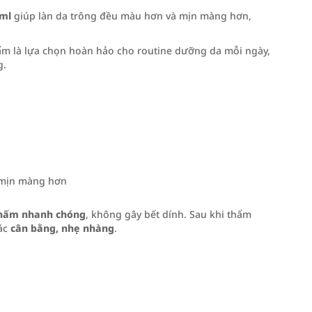
0ml
giúp làn da trông đều màu hơn và mịn màng hơn,
ẩm là lựa chọn hoàn hảo cho routine dưỡng da mỗi ngày,
g.
 mịn màng hơn
hấm nhanh chóng
, không gây bết dính. Sau khi thẩm
ác
cân bằng, nhẹ nhàng
.