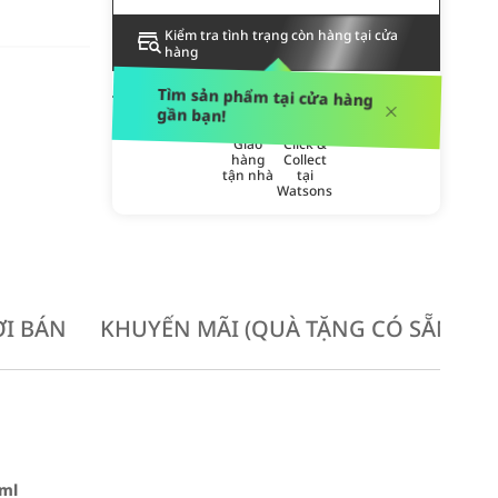
Kiểm tra tình trạng còn hàng tại cửa
hàng
PHƯƠNG THỨC GIAO HÀNG
Tìm sản phẩm tại cửa hàng
gần bạn!
Giao
Click &
hàng
Collect
tận nhà
tại
Watsons
I BÁN
KHUYẾN MÃI (QUÀ TẶNG CÓ SẴN KH
0ml