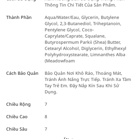
Thông Tin Chi Tiết Của Sản Phẩm.
Thành Phần
Aqua/Water/Eau, Glycerin, Butylene
Glycol, 2,3-Butanediol, Triheptanoin,
Pentylene Glycol, Coco-
Caprylate/Caprate, Squalane,
Butyrospermum Parkii (Shea) Butter,
Cetearyl Alcohol, Diglycerin, Ethylhexyl
Polyhydroxystearate, Limnanthes Alba
(Meadowfoam
Cách Bảo Quản
Bảo Quản Nơi Khô Ráo, Thoáng Mát,
Tránh Ánh Nắng Trực Tiếp. Tránh Xa Tầm
Tay Trẻ Em. Đậy Nắp Kín Sau Khi Sử
Dụng.
Chiều Rộng
7
Chiều Cao
8
Chiều Sâu
7