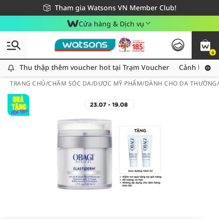
Giao hàng nhanh 24h - Áp dụng khu vực TP. Hồ Chí Minh
Miễn phí giao hàng cho đơn hàng từ 249,000Đ
Tham gia Watsons VN Member Club!
Cửa hàng & Dịch vụ
0
Thu thập thêm voucher hot tại Trạm Voucher
Thu thập thêm voucher hot tại Trạm Voucher
Cảnh báo An
TRANG CHỦ
/
CHĂM SÓC DA
/
DƯỢC MỸ PHẨM
/
DÀNH CHO DA THƯỜNG/