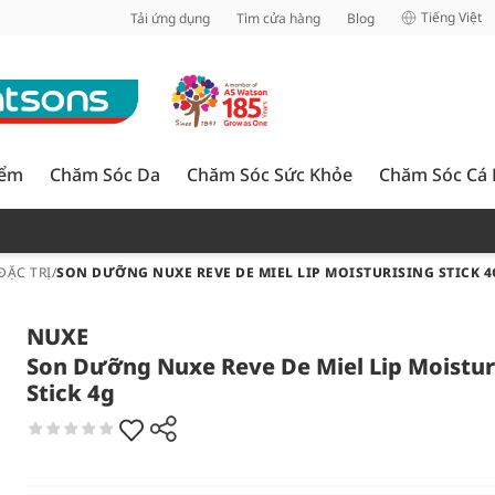
inh
Tiếng Việt
Tải ứng dụng
Tìm cửa hàng
Blog
iểm
Chăm Sóc Da
Chăm Sóc Sức Khỏe
Chăm Sóc Cá
ĐẶC TRỊ
/
SON DƯỠNG NUXE REVE DE MIEL LIP MOISTURISING STICK 4
NUXE
Son Dưỡng Nuxe Reve De Miel Lip Moistur
Stick 4g