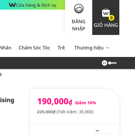
Cửa hàng & Dịch vụ
0
ĐĂNG
GIỎ HÀNG
NHẬP
 Nhân
Chăm Sóc Tóc
Trẻ Em
Thương hiệu
Nam Giới
Chăm Sóc 
G
190,000
ising
₫
Giảm 16%
225,000₫
(Tiết kiệm: 35,000)