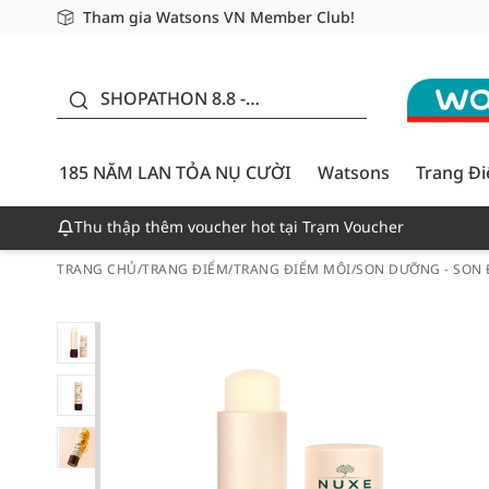
Tham gia Watsons VN Member Club!
Miễn phí giao hàng cho đơn hàng từ 249,000Đ
Giao hàng nhanh 24h - Áp dụng khu vực TP. Hồ Chí M
185 NĂM LAN TỎA NỤ
CƯỜI - GIẢM ĐẾN
SHOPATHON 8.8 -
50%
DEAL ĐỈNH
185 NĂM LAN TỎA NỤ CƯỜI
Watsons
Trang Đ
Thu thập thêm voucher hot tại Trạm Voucher
TRANG CHỦ
/
TRANG ĐIỂM
/
TRANG ĐIỂM MÔI
/
SON DƯỠNG - SON 