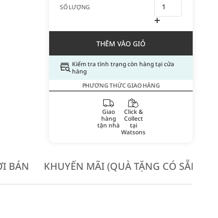
SỐ LƯỢNG
THÊM VÀO GIỎ
Kiểm tra tình trạng còn hàng tại cửa
hàng
PHƯƠNG THỨC GIAO HÀNG
Giao
Click &
hàng
Collect
tận nhà
tại
Watsons
I BÁN
KHUYẾN MÃI (QUÀ TẶNG CÓ SẴN KH