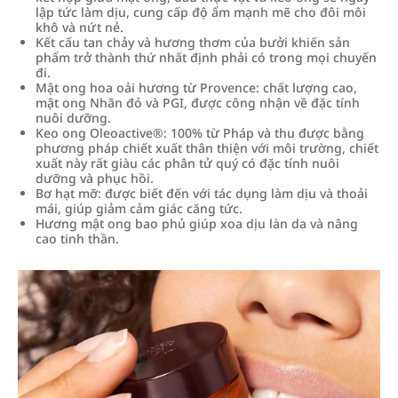
lập tức làm dịu, cung cấp độ ẩm mạnh mẽ cho đôi môi
khô và nứt nẻ.
Kết cấu tan chảy và hương thơm của bưởi khiến sản
phẩm trở thành thứ nhất định phải có trong mọi chuyến
đi.
Mật ong hoa oải hương từ Provence: chất lượng cao,
mật ong Nhãn đỏ và PGI, được công nhận về đặc tính
nuôi dưỡng.
Keo ong Oleoactive®: 100% từ Pháp và thu được bằng
phương pháp chiết xuất thân thiện với môi trường, chiết
xuất này rất giàu các phân tử quý có đặc tính nuôi
dưỡng và phục hồi.
Bơ hạt mỡ: được biết đến với tác dụng làm dịu và thoải
mái, giúp giảm cảm giác căng tức.
Hương mật ong bao phủ giúp xoa dịu làn da và nâng
cao tinh thần.