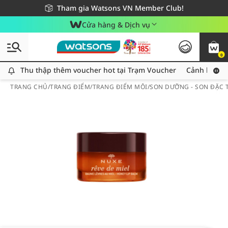
Giao hàng nhanh 24h - Áp dụng khu vực TP. Hồ Chí Minh
Miễn phí giao hàng cho đơn hàng từ 249,000Đ
Tham gia Watsons VN Member Club!
Cửa hàng & Dịch vụ
0
Thu thập thêm voucher hot tại Trạm Voucher
Thu thập thêm voucher hot tại Trạm Voucher
Cảnh báo An
TRANG CHỦ
/
TRANG ĐIỂM
/
TRANG ĐIỂM MÔI
/
SON DƯỠNG - SON ĐẶC T