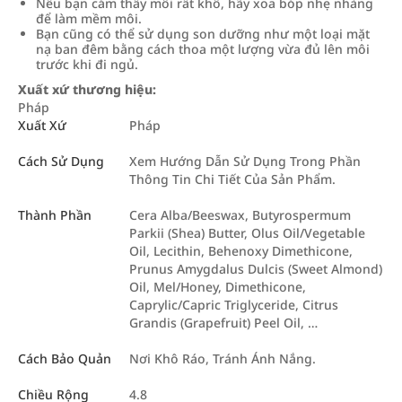
Nếu bạn cảm thấy môi rất khô, hãy xoa bóp nhẹ nhàng
để làm mềm môi.
Bạn cũng có thể sử dụng son dưỡng như một loại mặt
nạ ban đêm bằng cách thoa một lượng vừa đủ lên môi
trước khi đi ngủ.
Xuất xứ thương hiệu:
Pháp
Xuất Xứ
Pháp
Cách Sử Dụng
Xem Hướng Dẫn Sử Dụng Trong Phần
Thông Tin Chi Tiết Của Sản Phẩm.
Thành Phần
Cera Alba/Beeswax, Butyrospermum
Parkii (Shea) Butter, Olus Oil/Vegetable
Oil, Lecithin, Behenoxy Dimethicone,
Prunus Amygdalus Dulcis (Sweet Almond)
Oil, Mel/Honey, Dimethicone,
Caprylic/Capric Triglyceride, Citrus
Grandis (Grapefruit) Peel Oil, …
Cách Bảo Quản
Nơi Khô Ráo, Tránh Ánh Nắng.
Chiều Rộng
4.8