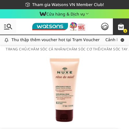
Giao hàng nhanh 24h - Áp dụng khu vực TP. Hồ Chí Minh
Miễn phí giao hàng cho đơn hàng từ 249,000Đ
Tham gia Watsons VN Member Club!
Cửa hàng & Dịch vụ
0
Thu thập thêm voucher hot tại Trạm Voucher
Thu thập thêm voucher hot tại Trạm Voucher
Cảnh báo An
TRANG CHỦ
/
CHĂM SÓC CÁ NHÂN
/
CHĂM SÓC CƠ THỂ
/
CHĂM SÓC TAY