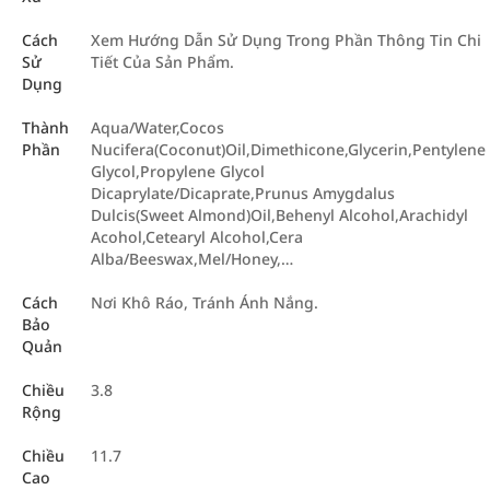
Cách
Xem Hướng Dẫn Sử Dụng Trong Phần Thông Tin Chi
Sử
Tiết Của Sản Phẩm.
Dụng
Thành
Aqua/Water,Cocos
Phần
Nucifera(Coconut)Oil,Dimethicone,Glycerin,Pentylene
Glycol,Propylene Glycol
Dicaprylate/Dicaprate,Prunus Amygdalus
Dulcis(Sweet Almond)Oil,Behenyl Alcohol,Arachidyl
Acohol,Cetearyl Alcohol,Cera
Alba/Beeswax,Mel/Honey,…
Cách
Nơi Khô Ráo, Tránh Ánh Nắng.
Bảo
Quản
Chiều
3.8
Rộng
Chiều
11.7
Cao