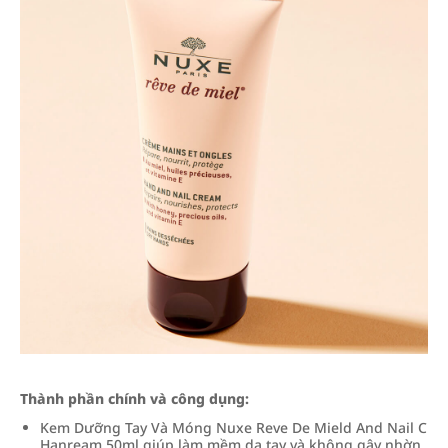
Thành phần chính và công dụng:
Kem Dưỡng Tay Và Móng Nuxe Reve De Mield And Nail C
Hanream 50ml giúp làm mềm da tay và không gây nhờn