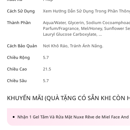
Cách Sử Dụng
Xem Hướng Dẫn Sử Dụng Trong Phần Thông 
Thành Phần
Aqua/Water, Glycerin, Sodium Cocoamphoacet
Parfum/Fragrance, Mel/Honey, Sunflower Se
Lauryl Glucose Carboxylate, …
Cách Bảo Quản
Nơi Khô Ráo, Tránh Ánh Nắng.
Chiều Rộng
5.7
Chiều Cao
21.5
Chiều Sâu
5.7
KHUYẾN MÃI (QUÀ TẶNG CÓ SẴN KHI CÒN HÀ
Nhận 1 Gel Tắm Và Rửa Mặt Nuxe Rêve de Miel Face And 