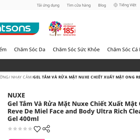
inh
Tiếng Việt
Tải ứng dụng
Tìm cửa hàng
Blog
iểm
Chăm Sóc Da
Chăm Sóc Sức Khỏe
Chăm Sóc Cá
ỜNG/ NHẠY CẢM
/
GEL TẮM VÀ RỬA MẶT NUXE CHIẾT XUẤT MẬT ONG R
NUXE
Gel Tắm Và Rửa Mặt Nuxe Chiết Xuất Mật
Reve De Miel Face and Body Ultra Rich Cle
Gel 400ml