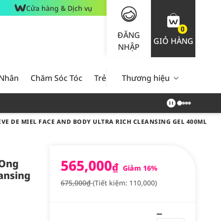
Cửa hàng & Dịch vụ
0
ĐĂNG
GIỎ HÀNG
NHẬP
 Nhân
Chăm Sóc Tóc
Trẻ Em
Thương hiệu
Nam Giới
Chăm Sóc 
EVE DE MIEL FACE AND BODY ULTRA RICH CLEANSING GEL 400ML
565,000
 Ong
₫
Giảm 16%
ansing
675,000₫
(Tiết kiệm: 110,000)