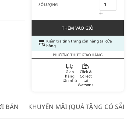
SỐ LƯỢNG
THÊM VÀO GIỎ
Kiểm tra tình trạng còn hàng tại cửa
hàng
PHƯƠNG THỨC GIAO HÀNG
Giao
Click &
hàng
Collect
tận nhà
tại
Watsons
I BÁN
KHUYẾN MÃI (QUÀ TẶNG CÓ SẴN KH