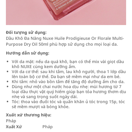
Đối tượng sử dụng:
Dầu Khô Đa Năng Nuxe Huile Prodigieuse Or Florale Multi-
Purpose Dry Oil 50ml phù hợp sử dụng cho mọi loại da.
Hướng dẫn sử dụng:
Với da mặt: nếu da quá khô, bạn có thể mix vài giọt dầu
khô NUXE cùng kem dưỡng ẩm.
Với da cơ thể: sau khi tắm, lau khô người, thoa 1 lớp dầu
lên toàn bộ cơ thể. Da bạn sẽ mềm mại như da em bé.
Khi tắm: nhỏ vào bồn tắm để tăng độ dưỡng ẩm cho da.
Dùng như một chai nước hoa dịu nhẹ: mùi hương từ 7
loại dầu thực vật quý hiếm giúp bạn tỏa hương thơm dịu
nhẹ và sang trọng suốt ngày dài.
Tóc: thoa vào đuôi tóc và quấn khăn ủ tóc trong 15p, tóc
sẽ mềm mượt và bóng khỏe.
Xuất xứ thương hiệu:
Pháp
Xuất Xứ
Pháp