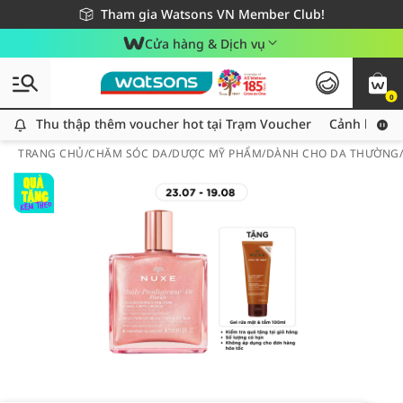
Giao hàng nhanh 24h - Áp dụng khu vực TP. Hồ Chí Minh
Miễn phí giao hàng cho đơn hàng từ 249,000Đ
Tham gia Watsons VN Member Club!
Cửa hàng & Dịch vụ
0
Thu thập thêm voucher hot tại Trạm Voucher
Thu thập thêm voucher hot tại Trạm Voucher
Cảnh báo An
TRANG CHỦ
/
CHĂM SÓC DA
/
DƯỢC MỸ PHẨM
/
DÀNH CHO DA THƯỜNG/