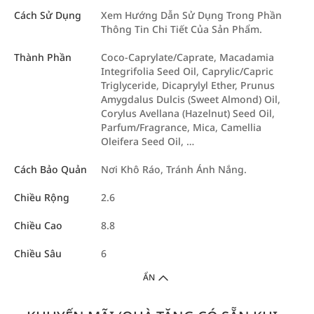
Cách Sử Dụng
Xem Hướng Dẫn Sử Dụng Trong Phần
Thông Tin Chi Tiết Của Sản Phẩm.
Thành Phần
Coco-Caprylate/Caprate, Macadamia
Integrifolia Seed Oil, Caprylic/Capric
Triglyceride, Dicaprylyl Ether, Prunus
Amygdalus Dulcis (Sweet Almond) Oil,
Corylus Avellana (Hazelnut) Seed Oil,
Parfum/Fragrance, Mica, Camellia
Oleifera Seed Oil, …
Cách Bảo Quản
Nơi Khô Ráo, Tránh Ánh Nắng.
Chiều Rộng
2.6
Chiều Cao
8.8
Chiều Sâu
6
ẨN