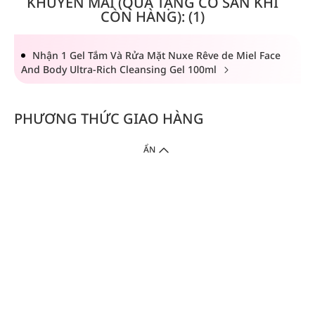
KHUYẾN MÃI (QUÀ TẶNG CÓ SẴN KHI
CÒN HÀNG): (1)
Nhận 1 Gel Tắm Và Rửa Mặt Nuxe Rêve de Miel Face
And Body Ultra-Rich Cleansing Gel 100ml
PHƯƠNG THỨC GIAO HÀNG
ẨN