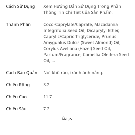
Cách Sử Dụng
Xem Hướng Dẫn Sử Dụng Trong Phần
Thông Tin Chi Tiết Của Sản Phẩm.
Thành Phần
Coco-Caprylate/Caprate, Macadamia
Integrifolia Seed Oil, Dicaprylyl Ether,
Caprylic/Capric Triglyceride, Prunus
Amygdalus Dulcis (Sweet Almond) Oil,
Corylus Avellana (Hazel) Seed Oil,
Parfum/Fragrance, Camellia Oleifera Seed
Oil, …
Cách Bảo Quản
Nơi khô ráo, tránh ánh nắng.
Chiều Rộng
3.2
Chiều Cao
11.7
Chiều Sâu
7.2
ẨN