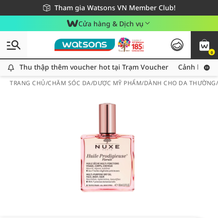
Giao hàng nhanh 24h - Áp dụng khu vực TP. Hồ Chí Minh
Miễn phí giao hàng cho đơn hàng từ 249,000Đ
Tham gia Watsons VN Member Club!
Cửa hàng & Dịch vụ
0
Thu thập thêm voucher hot tại Trạm Voucher
Thu thập thêm voucher hot tại Trạm Voucher
Cảnh báo An
TRANG CHỦ
/
CHĂM SÓC DA
/
DƯỢC MỸ PHẨM
/
DÀNH CHO DA THƯỜNG/