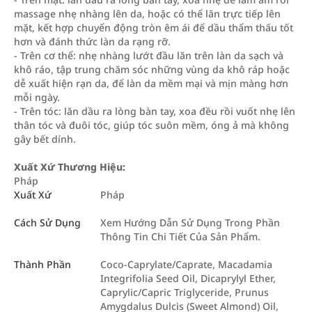
massage nhẹ nhàng lên da, hoặc có thể lăn trực tiếp lên
mặt, kết hợp chuyển động tròn êm ái để dầu thẩm thấu tốt
hơn và đánh thức làn da rạng rỡ.
- Trên cơ thể: nhẹ nhàng lướt đầu lăn trên làn da sạch và
khô ráo, tập trung chăm sóc những vùng da khô ráp hoặc
dễ xuất hiện rạn da, để làn da mềm mại và mịn màng hơn
mỗi ngày.
- Trên tóc: lăn dầu ra lòng bàn tay, xoa đều rồi vuốt nhẹ lên
thân tóc và đuôi tóc, giúp tóc suôn mềm, óng ả mà không
gây bết dính.
Xuất Xứ Thương Hiệu:
Pháp
Xuất Xứ
Pháp
Cách Sử Dụng
Xem Hướng Dẫn Sử Dụng Trong Phần
Thông Tin Chi Tiết Của Sản Phẩm.
Thành Phần
Coco-Caprylate/Caprate, Macadamia
Integrifolia Seed Oil, Dicaprylyl Ether,
Caprylic/Capric Triglyceride, Prunus
Amygdalus Dulcis (Sweet Almond) Oil,