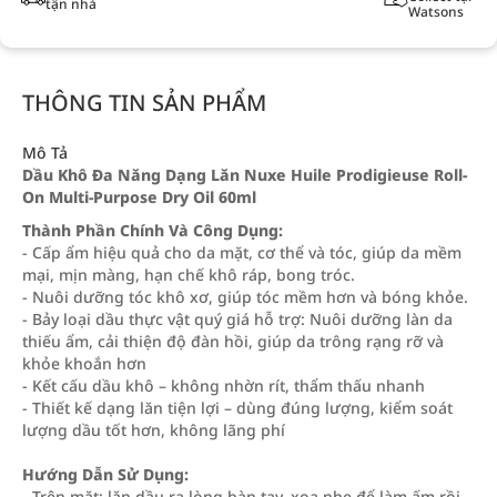
tận nhà
Watsons
THÔNG TIN SẢN PHẨM
Mô Tả
Dầu Khô Đa Năng Dạng Lăn Nuxe Huile Prodigieuse Roll-
On Multi-Purpose Dry Oil 60ml
Thành Phần Chính Và Công Dụng:
- Cấp ẩm hiệu quả cho da mặt, cơ thể và tóc, giúp da mềm
mại, mịn màng, hạn chế khô ráp, bong tróc.
- Nuôi dưỡng tóc khô xơ, giúp tóc mềm hơn và bóng khỏe.
- Bảy loại dầu thực vật quý giá hỗ trợ: Nuôi dưỡng làn da
thiếu ẩm, cải thiện độ đàn hồi, giúp da trông rạng rỡ và
khỏe khoắn hơn
- Kết cấu dầu khô – không nhờn rít, thẩm thấu nhanh
- Thiết kế dạng lăn tiện lợi – dùng đúng lượng, kiểm soát
lượng dầu tốt hơn, không lãng phí
Hướng Dẫn Sử Dụng:
- Trên mặt: lăn dầu ra lòng bàn tay, xoa nhẹ để làm ấm rồi