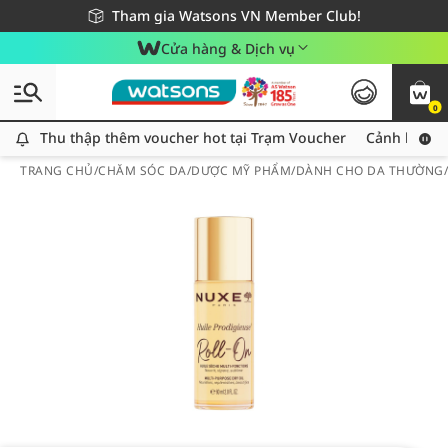
Giao hàng nhanh 24h - Áp dụng khu vực TP. Hồ Chí Minh
Miễn phí giao hàng cho đơn hàng từ 249,000Đ
Tham gia Watsons VN Member Club!
Cửa hàng & Dịch vụ
0
Thu thập thêm voucher hot tại Trạm Voucher
Thu thập thêm voucher hot tại Trạm Voucher
Cảnh báo An
TRANG CHỦ
/
CHĂM SÓC DA
/
DƯỢC MỸ PHẨM
/
DÀNH CHO DA THƯỜNG/