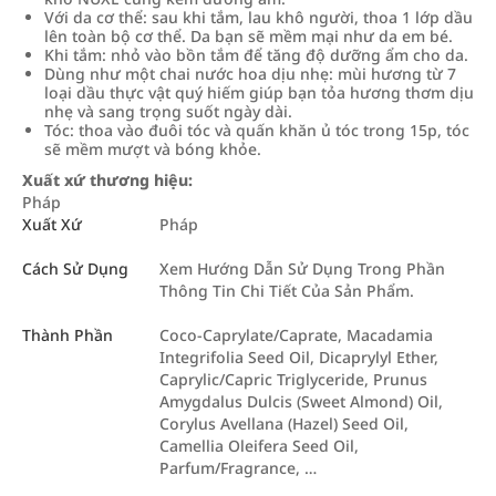
Với da cơ thể: sau khi tắm, lau khô người, thoa 1 lớp dầu
lên toàn bộ cơ thể. Da bạn sẽ mềm mại như da em bé.
Khi tắm: nhỏ vào bồn tắm để tăng độ dưỡng ẩm cho da.
Dùng như một chai nước hoa dịu nhẹ: mùi hương từ 7
loại dầu thực vật quý hiếm giúp bạn tỏa hương thơm dịu
nhẹ và sang trọng suốt ngày dài.
Tóc: thoa vào đuôi tóc và quấn khăn ủ tóc trong 15p, tóc
sẽ mềm mượt và bóng khỏe.
Xuất xứ thương hiệu:
Pháp
Xuất Xứ
Pháp
Cách Sử Dụng
Xem Hướng Dẫn Sử Dụng Trong Phần
Thông Tin Chi Tiết Của Sản Phẩm.
Thành Phần
Coco-Caprylate/Caprate, Macadamia
Integrifolia Seed Oil, Dicaprylyl Ether,
Caprylic/Capric Triglyceride, Prunus
Amygdalus Dulcis (Sweet Almond) Oil,
Corylus Avellana (Hazel) Seed Oil,
Camellia Oleifera Seed Oil,
Parfum/Fragrance, …