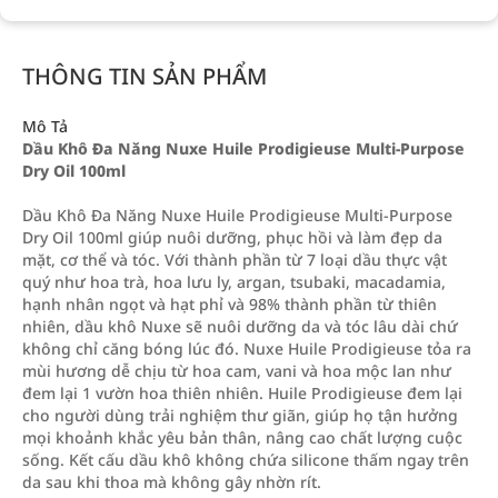
THÔNG TIN SẢN PHẨM
Mô Tả
Dầu Khô Đa Năng Nuxe Huile Prodigieuse Multi-Purpose
Dry Oil 100ml
Dầu Khô Đa Năng Nuxe Huile Prodigieuse Multi-Purpose
Dry Oil 100ml giúp nuôi dưỡng, phục hồi và làm đẹp da
mặt, cơ thể và tóc. Với thành phần từ 7 loại dầu thực vật
quý như hoa trà, hoa lưu ly, argan, tsubaki, macadamia,
hạnh nhân ngọt và hạt phỉ và 98% thành phần từ thiên
nhiên, dầu khô Nuxe sẽ nuôi dưỡng da và tóc lâu dài chứ
không chỉ căng bóng lúc đó. Nuxe Huile Prodigieuse tỏa ra
mùi hương dễ chịu từ hoa cam, vani và hoa mộc lan như
đem lại 1 vườn hoa thiên nhiên. Huile Prodigieuse đem lại
cho người dùng trải nghiệm thư giãn, giúp họ tận hưởng
mọi khoảnh khắc yêu bản thân, nâng cao chất lượng cuộc
sống. Kết cấu dầu khô không chứa silicone thấm ngay trên
da sau khi thoa mà không gây nhờn rít.