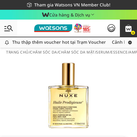
Giao hàng nhanh 24h - Áp dụng khu vực TP. Hồ Chí Minh
Miễn phí giao hàng cho đơn hàng từ 249,000Đ
Tham gia Watsons VN Member Club!
Cửa hàng & Dịch vụ
0
Thu thập thêm voucher hot tại Trạm Voucher
Thu thập thêm voucher hot tại Trạm Voucher
Cảnh báo An
TRANG CHỦ
/
CHĂM SÓC DA
/
CHĂM SÓC DA MẶT
/
SERUM/ESSENCE/AM