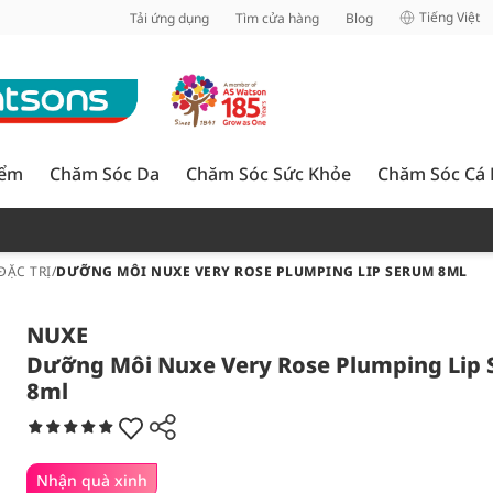
inh
Tiếng Việt
Tải ứng dụng
Tìm cửa hàng
Blog
iểm
Chăm Sóc Da
Chăm Sóc Sức Khỏe
Chăm Sóc Cá
ĐẶC TRỊ
/
DƯỠNG MÔI NUXE VERY ROSE PLUMPING LIP SERUM 8ML
NUXE
Dưỡng Môi Nuxe Very Rose Plumping Lip
8ml
Nhận quà xinh