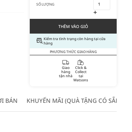
SỐ LƯỢNG
THÊM VÀO GIỎ
Kiểm tra tình trạng còn hàng tại cửa
hàng
PHƯƠNG THỨC GIAO HÀNG
Giao
Click &
hàng
Collect
tận nhà
tại
Watsons
I BÁN
KHUYẾN MÃI (QUÀ TẶNG CÓ SẴN KH