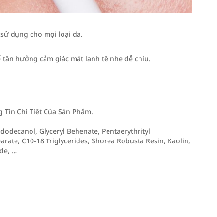
ử dụng cho mọi loại da.
để tận hưởng cảm giác mát lạnh tê nhẹ dễ chịu.
Tin Chi Tiết Của Sản Phẩm.
yldodecanol, Glyceryl Behenate, Pentaerythrityl
earate, C10-18 Triglycerides, Shorea Robusta Resin, Kaolin,
ide, …