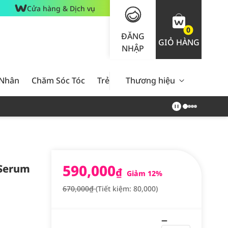
Cửa hàng & Dịch vụ
0
ĐĂNG
GIỎ HÀNG
NHẬP
 Nhân
Chăm Sóc Tóc
Trẻ Em
Thương hiệu
Nam Giới
Chăm Sóc 
590,000
 Serum
₫
Giảm 12%
670,000₫
(Tiết kiệm: 80,000)