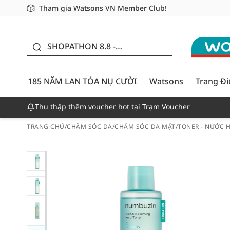
Tham gia Watsons VN Member Club!
Miễn phí giao hàng cho đơn hàng từ 249,000Đ
Giao hàng nhanh 24h - Áp dụng khu vực TP. Hồ Chí M
185 NĂM LAN TỎA NỤ
CƯỜI - GIẢM ĐẾN
SHOPATHON 8.8 -
50%
DEAL ĐỈNH
185 NĂM LAN TỎA NỤ CƯỜI
Watsons
Trang Đ
Thu thập thêm voucher hot tại Trạm Voucher
TRANG CHỦ
/
CHĂM SÓC DA
/
CHĂM SÓC DA MẶT
/
TONER - NƯỚC 