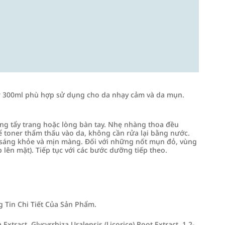
 300ml phù hợp sử dụng cho da nhạy cảm và da mụn.
ng tẩy trang hoặc lòng bàn tay. Nhẹ nhàng thoa đều
ể toner thẩm thấu vào da, không cần rửa lại bằng nước.
da sáng khỏe và mịn màng. Đối với những nốt mụn đỏ, vùng
 lên mặt). Tiếp tục với các bước dưỡng tiếp theo.
Tin Chi Tiết Của Sản Phẩm.
Extract, Glycyrrhiza Uralensis (Licorice) Root Extract, 1,2-