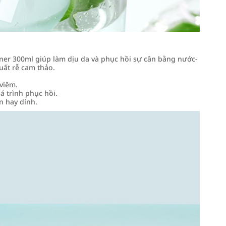
er 300ml giúp làm dịu da và phục hồi sự cân bằng nước-
uất rễ cam thảo.
 viêm.
á trình phục hồi.
 hay dính.