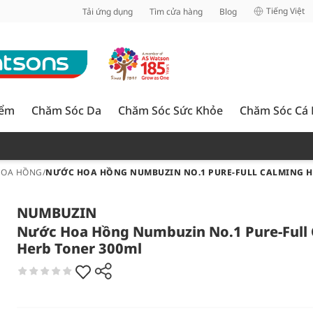
inh
Tiếng Việt
Tải ứng dụng
Tìm cửa hàng
Blog
iểm
Chăm Sóc Da
Chăm Sóc Sức Khỏe
Chăm Sóc Cá
HOA HỒNG
/
NƯỚC HOA HỒNG NUMBUZIN NO.1 PURE-FULL CALMING H
NUMBUZIN
Nước Hoa Hồng Numbuzin No.1 Pure-Full
Herb Toner 300ml