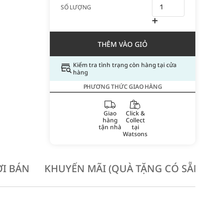
SỐ LƯỢNG
THÊM VÀO GIỎ
Kiểm tra tình trạng còn hàng tại cửa
hàng
PHƯƠNG THỨC GIAO HÀNG
Giao
Click &
hàng
Collect
tận nhà
tại
Watsons
I BÁN
KHUYẾN MÃI (QUÀ TẶNG CÓ SẴN KH