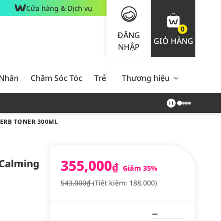
Cửa hàng & Dịch vụ
0
ĐĂNG
GIỎ HÀNG
NHẬP
 Nhân
Chăm Sóc Tóc
Trẻ Em
Thương hiệu
Nam Giới
Chăm Sóc 
ERB TONER 300ML
355,000
 Calming
₫
Giảm 35%
543,000₫
(Tiết kiệm: 188,000)