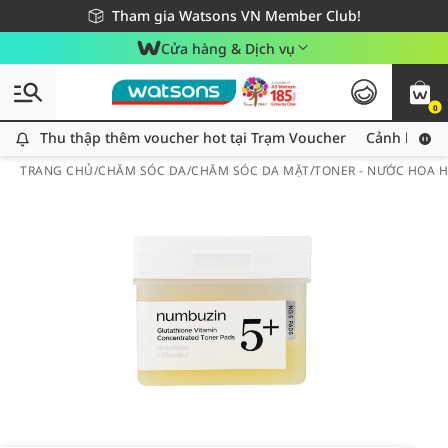
Giao hàng nhanh 24h - Áp dụng khu vực TP. Hồ Chí Minh
Miễn phí giao hàng cho đơn hàng từ 249,000Đ
Tham gia Watsons VN Member Club!
Cửa hàng & Dịch vụ
0
Thu thập thêm voucher hot tại Trạm Voucher
Thu thập thêm voucher hot tại Trạm Voucher
Cảnh báo An
TRANG CHỦ
/
CHĂM SÓC DA
/
CHĂM SÓC DA MẶT
/
TONER - NƯỚC HOA 