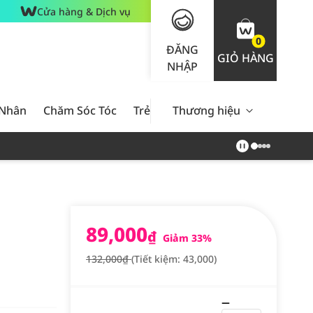
Cửa hàng & Dịch vụ
0
ĐĂNG
GIỎ HÀNG
NHẬP
 Nhân
Chăm Sóc Tóc
Trẻ Em
Thương hiệu
Nam Giới
Chăm Sóc 
89,000
₫
Giảm 33%
132,000₫
(Tiết kiệm: 43,000)