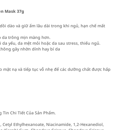
gen Mask 37g
 dồi dào và giữ ẩm lâu dài trong khi ngủ, hạn chế mất
iúp da trông mịn màng hơn.
 da yếu, da mệt mỏi hoặc da sau stress, thiếu ngủ.
 không gây nhờn dính hay bí da
áo mặt nạ và tiếp tục vỗ nhẹ để các dưỡng chất được hấp
Tin Chi Tiết Của Sản Phẩm.
l, Cetyl Ethylhexanoate, Niacinamide, 1,2-Hexanediol,