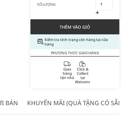
SỐ LƯỢNG
THÊM VÀO GIỎ
Kiểm tra tình trạng còn hàng tại cửa
hàng
PHƯƠNG THỨC GIAO HÀNG
Giao
Click &
hàng
Collect
tận nhà
tại
Watsons
I BÁN
KHUYẾN MÃI (QUÀ TẶNG CÓ SẴN KH