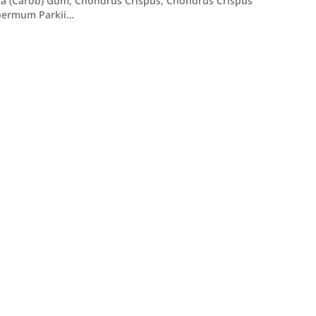
iqua (Carob) Gum, Chondrus Crispus, Chondrus Crispus
spermum Parkii…