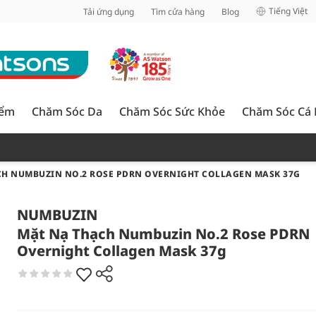
inh
Tiếng Việt
Tải ứng dụng
Tìm cửa hàng
Blog
iểm
Chăm Sóc Da
Chăm Sóc Sức Khỏe
Chăm Sóc Cá
HẠCH NUMBUZIN NO.2 ROSE PDRN OVERNIGHT COLLAGEN MASK 37G
NUMBUZIN
Mặt Nạ Thạch Numbuzin No.2 Rose PDRN
Overnight Collagen Mask 37g