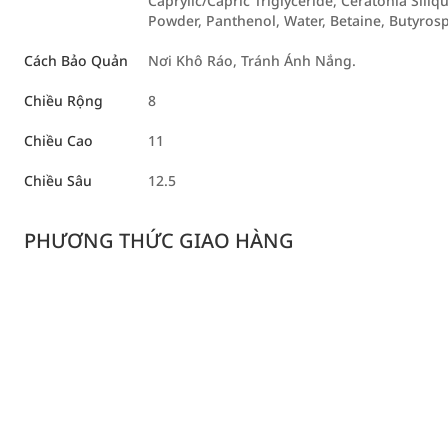
Caprylic/Capric Triglyceride, Ceratonia Sil
Powder, Panthenol, Water, Betaine, Butyro
Cách Bảo Quản
Nơi Khô Ráo, Tránh Ánh Nắng.
Chiều Rộng
8
Chiều Cao
11
Chiều Sâu
12.5
PHƯƠNG THỨC GIAO HÀNG