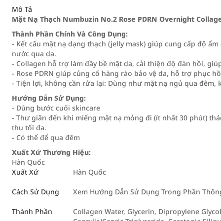
Mô Tả
Mặt Nạ Thạch Numbuzin No.2 Rose PDRN Overnight Colla
Thành Phần Chính Và Công Dụng:
- Kết cấu mặt nạ dạng thạch (jelly mask) giúp cung cấp độ ẩm
nước qua da.
- Collagen hỗ trợ làm đầy bề mặt da, cải thiện độ đàn hồi, g
- Rose PDRN giúp củng cố hàng rào bảo vệ da, hỗ trợ phục hồi
- Tiện lợi, không cần rửa lại: Dùng như mặt nạ ngủ qua đêm,
Hướng Dẫn Sử Dụng:
- Dùng bước cuối skincare
- Thư giãn đến khi miếng mặt nạ mỏng đi (ít nhất 30 phút) th
thụ tối đa.
- Có thể để qua đêm
Xuất Xứ Thương Hiệu:
Hàn Quốc
Xuất Xứ
Hàn Quốc
Cách Sử Dụng
Xem Hướng Dẫn Sử Dụng Trong Phần Thông 
Thành Phần
Collagen Water, Glycerin, Dipropylene Glyco