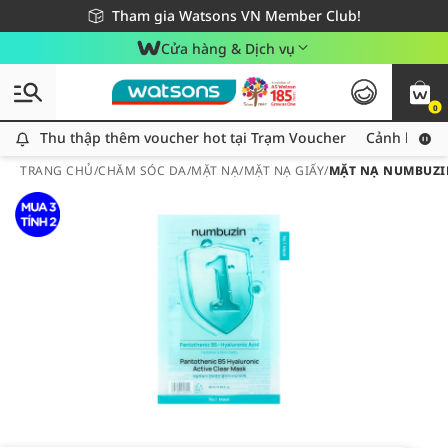
Giao hàng nhanh 24h - Áp dụng khu vực TP. Hồ Chí Minh
Miễn phí giao hàng cho đơn hàng từ 249,000Đ
Tham gia Watsons VN Member Club!
Cửa hàng & Dịch vụ
0
Thu thập thêm voucher hot tại Trạm Voucher
Thu thập thêm voucher hot tại Trạm Voucher
Cảnh báo An
TRANG CHỦ
/
CHĂM SÓC DA
/
MẶT NẠ
/
MẶT NẠ GIẤY
/
MẶT NẠ NUMBUZIN