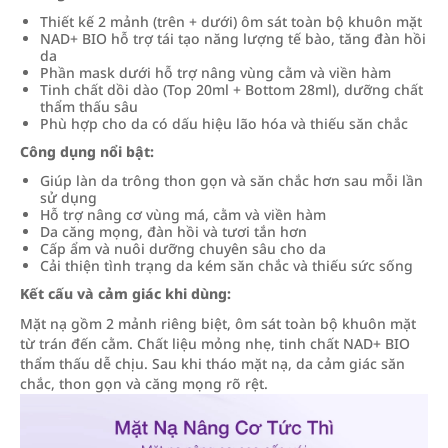
Thiết kế 2 mảnh (trên + dưới) ôm sát toàn bộ khuôn mặt
NAD+ BIO hỗ trợ tái tạo năng lượng tế bào, tăng đàn hồi
da
Phần mask dưới hỗ trợ nâng vùng cằm và viền hàm
Tinh chất dồi dào (Top 20ml + Bottom 28ml), dưỡng chất
thẩm thấu sâu
Phù hợp cho da có dấu hiệu lão hóa và thiếu săn chắc
Công dụng nổi bật:
Giúp làn da trông thon gọn và săn chắc hơn sau mỗi lần
sử dụng
Hỗ trợ nâng cơ vùng má, cằm và viền hàm
Da căng mọng, đàn hồi và tươi tắn hơn
Cấp ẩm và nuôi dưỡng chuyên sâu cho da
Cải thiện tình trạng da kém săn chắc và thiếu sức sống
Kết cấu và cảm giác khi dùng:
Mặt nạ gồm 2 mảnh riêng biệt, ôm sát toàn bộ khuôn mặt
từ trán đến cằm. Chất liệu mỏng nhẹ, tinh chất NAD+ BIO
thẩm thấu dễ chịu. Sau khi tháo mặt nạ, da cảm giác săn
chắc, thon gọn và căng mọng rõ rệt.