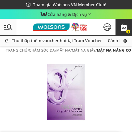
Giao hàng nhanh 24h - Áp dụng khu vực TP. Hồ Chí Minh
Miễn phí giao hàng cho đơn hàng từ 249,000Đ
Tham gia Watsons VN Member Club!
Cửa hàng & Dịch vụ
0
Thu thập thêm voucher hot tại Trạm Voucher
Thu thập thêm voucher hot tại Trạm Voucher
Cảnh báo An
TRANG CHỦ
/
CHĂM SÓC DA
/
MẶT NẠ
/
MẶT NẠ GIẤY
/
MẶT NẠ NÂNG CƠ 