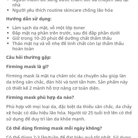
nhà
Người yêu thích routine skincare chống lão hóa
Hướng dẫn sử dụng:
Làm sạch da mặt, vỗ một lớp toner
Đắp mặt nạ phần trên trước, sau đó đắp phần dưới
Giữ trong 10–20 phút để dưỡng chất thẩm thấu
Tháo mặt nạ và vỗ nhẹ để tinh chất còn lại thẩm thấu
hoàn toàn
Câu hỏi thường gặp:
Firming mask là gì?
Firming mask là mặt nạ chăm sóc da chuyên sâu giúp làn
da trông săn chắc, đàn hồi và tươi tắn hơn. Sản phẩm này
có thiết kế 2 mảnh hỗ trợ nâng cơ toàn diện.
Firming mask phù hợp da nào?
Phù hợp với mọi loại da, đặc biệt da thiếu săn chắc, da chảy
xệ hoặc có dấu hiệu lão hóa. Người từ 25 tuổi trở lên có thể
sử dụng để duy trì làn da khỏe mạnh.
Có thể dùng firming mask mỗi ngày không?
Có thể dùng 2-3 lần/tuần để đạt hiệu quả tốt nhất. Sử dụng