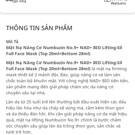
tận nhà
Watsons
THÔNG TIN SẢN PHẨM
Mô Tả
Mặt Nạ Nâng Cơ Numbuzin No.9+ NAD+ BIO Lifting-Sil
Full Face Mask (Top 20ml+Bottom 28ml)
Mặt Nạ Nâng Cơ Numbuzin No.9+ NAD+ BIO Lifting-Sil
Full Face Mask (Top 20ml+Bottom 28ml)
là mặt nạ firming
mask thiết kế 2 mảnh độc đáo, giúp nâng cơ và làm săn
chắc toàn bộ khuôn mặt. Với công nghệ NAD+ BIO tiên tiến,
sản phẩm mang đến giải pháp chăm sóc da nâng cơ
chuyên sâu tại nhà.
Làn da từ 25 tuổi trở lên thường bắt đầu xuất hiện các dấu
hiệu lão hóa như da chảy xệ vùng má, cằm kém thon gọn
và da thiếu đàn hồi. Khi cần giải pháp nâng cơ da mặt hiệu
quả, mặt nạ lifting Numbuzin No.9+ chính là bước chăm
sóc chuyên sâu giúp làn da trông thon gọn, săn chắc và
tươi trẻ hơn.