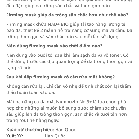
đều đặn giúp da trông săn chắc và thon gọn hơn.
Firming mask giúp da trông săn chắc hơn như thế nào?
Firming mask chứa NAD+ BIO giúp tái tạo năng lượng tế
bào da, thiết kế 2 mảnh hỗ trợ nâng cơ vùng má và cằm. Da
trông thon gọn và săn chắc hơn sau mỗi lần sử dụng.
Nên dùng firming mask vào thời điểm nào?
Nên dùng vào buổi tối sau khi làm sạch da và vỗ toner. Có
thể dùng trước các dịp quan trọng để da trông thon gọn và
rạng rỡ hơn.
Sau khi đắp firming mask có cần rửa mặt không?
Không cần rửa lại. Chỉ cần vỗ nhẹ để tinh chất còn lại thẩm
thấu hoàn toàn vào da.
Mặt nạ nâng cơ da mặt Numbuzin No.9+ là lựa chọn phù
hợp cho những ai muốn bổ sung bước chăm sóc chuyên
sâu giúp làn da trông thon gọn, săn chắc và tươi tắn hơn
trong routine hằng ngày.
Xuất xứ thương hiệu:
Hàn Quốc
Xuất Xứ
Hàn Quốc