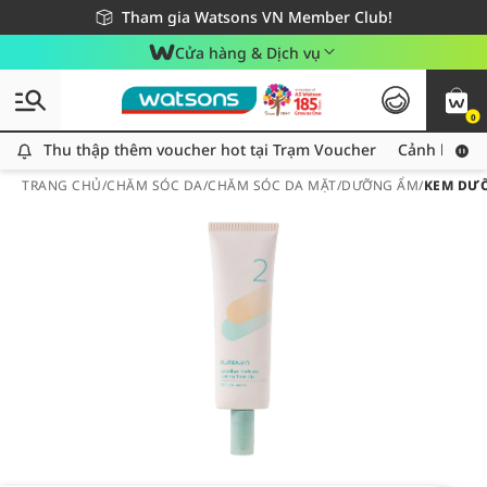
Giao hàng nhanh 24h - Áp dụng khu vực TP. Hồ Chí Minh
Miễn phí giao hàng cho đơn hàng từ 249,000Đ
Tham gia Watsons VN Member Club!
Cửa hàng & Dịch vụ
0
Thu thập thêm voucher hot tại Trạm Voucher
Thu thập thêm voucher hot tại Trạm Voucher
Cảnh báo An
TRANG CHỦ
/
CHĂM SÓC DA
/
CHĂM SÓC DA MẶT
/
DƯỠNG ẨM
/
KEM DƯỠ