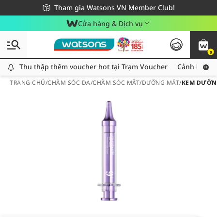
Giao hàng nhanh 24h - Áp dụng khu vực TP. Hồ Chí Minh
Miễn phí giao hàng cho đơn hàng từ 249,000Đ
Tham gia Watsons VN Member Club!
Cửa hàng & Dịch vụ
0
Thu thập thêm voucher hot tại Trạm Voucher
Thu thập thêm voucher hot tại Trạm Voucher
Cảnh báo An
TRANG CHỦ
/
CHĂM SÓC DA
/
CHĂM SÓC MẮT
/
DƯỠNG MẮT
/
KEM DƯỠNG