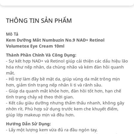
THÔNG TIN SẢN PHẨM
Mô Tả
Kem Dưỡng Mắt Numbuzin No.9 NAD+ Retinol
Volumetox Eye Cream 10ml
Thành Phần Chính Và Công Dụng:
- Sự kết hợp NAD+ và Retinol giúp cải thiện các dấu hiệu lão
hóa như nếp nhăn, da chùng nhão và kém đàn hồi quanh
mắt.
- Hỗ trợ làm đầy bề mặt da, giúp vùng da mắt trông mịn
hơn, giảm tình trạng nếp nhăn li ti và rãnh sâu.
- Giúp da quanh mắt khỏe hơn, đàn hồi tốt hơn, hạn chế
tình trạng chảy xệ theo thời gian.
- Kết cấu giàu dưỡng nhưng thẩm thấu nhanh, không gây
nhờn rít. Phù hợp sử dụng trước kem che khuyết điểm,
giúp lớp makeup mịn và đều hơn.
Hướng Dẫn Sử Dụng:
- Lấy một lượng kem vừa đủ ra đầu ngón tay.