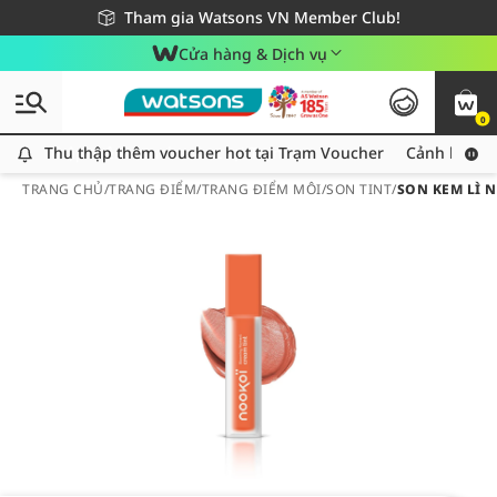
Giao hàng nhanh 24h - Áp dụng khu vực TP. Hồ Chí Minh
Miễn phí giao hàng cho đơn hàng từ 249,000Đ
Tham gia Watsons VN Member Club!
Cửa hàng & Dịch vụ
0
Thu thập thêm voucher hot tại Trạm Voucher
Thu thập thêm voucher hot tại Trạm Voucher
Cảnh báo An
TRANG CHỦ
/
TRANG ĐIỂM
/
TRANG ĐIỂM MÔI
/
SON TINT
/
SON KEM LÌ 