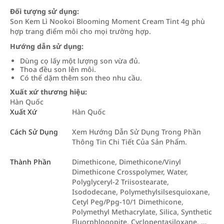
Đối tượng sử dụng:
Son Kem Lì Nookoi Blooming Moment Cream Tint 4g phù
hợp trang điểm môi cho mọi trường hợp.
Hướng dẫn sử dụng:
Dùng cọ lấy một lượng son vừa đủ.
Thoa đều son lên môi.
Có thể dặm thêm son theo nhu cầu.
Xuất xứ thương hiệu:
Hàn Quốc
Xuất Xứ
Hàn Quốc
Cách Sử Dụng
Xem Hướng Dẫn Sử Dụng Trong Phần
Thông Tin Chi Tiết Của Sản Phẩm.
Thành Phần
Dimethicone, Dimethicone/Vinyl
Dimethicone Crosspolymer, Water,
Polyglyceryl-2 Triisostearate,
Isododecane, Polymethylsilsesquioxane,
Cetyl Peg/Ppg-10/1 Dimethicone,
Polymethyl Methacrylate, Silica, Synthetic
Fluorphlogopite, Cyclopentasiloxane, …