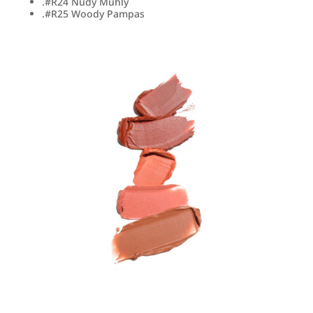
.#R24 Nudy Muhly
.#R25 Woody Pampas