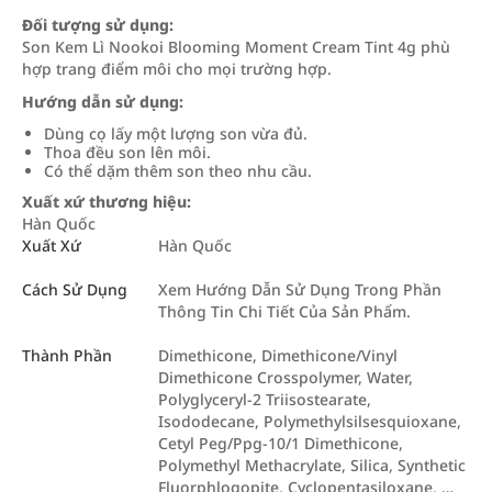
Đối tượng sử dụng:
Son Kem Lì Nookoi Blooming Moment Cream Tint 4g phù
hợp trang điểm môi cho mọi trường hợp.
Hướng dẫn sử dụng:
Dùng cọ lấy một lượng son vừa đủ.
Thoa đều son lên môi.
Có thể dặm thêm son theo nhu cầu.
Xuất xứ thương hiệu:
Hàn Quốc
Xuất Xứ
Hàn Quốc
Cách Sử Dụng
Xem Hướng Dẫn Sử Dụng Trong Phần
Thông Tin Chi Tiết Của Sản Phẩm.
Thành Phần
Dimethicone, Dimethicone/Vinyl
Dimethicone Crosspolymer, Water,
Polyglyceryl-2 Triisostearate,
Isododecane, Polymethylsilsesquioxane,
Cetyl Peg/Ppg-10/1 Dimethicone,
Polymethyl Methacrylate, Silica, Synthetic
Fluorphlogopite, Cyclopentasiloxane, …