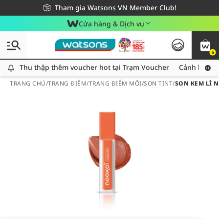
Giao hàng nhanh 24h - Áp dụng khu vực TP. Hồ Chí Minh
Miễn phí giao hàng cho đơn hàng từ 249,000Đ
Tham gia Watsons VN Member Club!
Cửa hàng & Dịch vụ
0
Thu thập thêm voucher hot tại Trạm Voucher
Thu thập thêm voucher hot tại Trạm Voucher
Cảnh báo An
TRANG CHỦ
/
TRANG ĐIỂM
/
TRANG ĐIỂM MÔI
/
SON TINT
/
SON KEM LÌ 