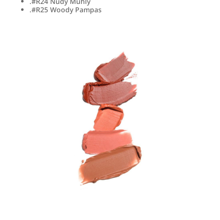
.#R24 Nudy Muhly
.#R25 Woody Pampas