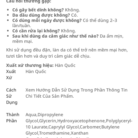
Câu hỏi thường gặp:
Có gây bết dính không?
Không.
Da dầu dùng được không?
Có.
Có dùng mỗi ngày được không?
Có thể dùng 2–3
lần/tuần.
Có cần rửa lại không?
Không.
Sau khi dùng da cảm giác như thế nào?
Da ẩm mịn,
mềm mại.
Khi sử dụng đều đặn, làn da có thể trở nên mềm mại hơn,
tươi tắn hơn và duy trì cảm giác dễ chịu.
Xuất xứ thương hiệu:
Hàn Quốc
Xuất
Hàn Quốc
Xứ
Cách
Xem Hướng Dẫn Sử Dụng Trong Phần Thông Tin
Sử
Chi Tiết Của Sản Phẩm.
Dụng
Thành
Aqua,Dipropylene
Phần
Glycol,Glycerin,Hydroxyacetophenone,Polyglyceryl-
10 Laurate,Caprylyl Glycol,Carbomer,Butylene
Glycol,Tromethamine,Xanthan