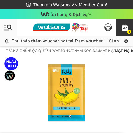
Giao hàng nhanh 24h - Áp dụng khu vực TP. Hồ Chí Minh
Miễn phí giao hàng cho đơn hàng từ 249,000Đ
Tham gia Watsons VN Member Club!
Cửa hàng & Dịch vụ
0
Thu thập thêm voucher hot tại Trạm Voucher
Thu thập thêm voucher hot tại Trạm Voucher
Cảnh báo An
TRANG CHỦ
/
ĐỘC QUYỀN WATSONS
/
CHĂM SÓC DA
/
MẶT NẠ
/
MẶT NẠ 