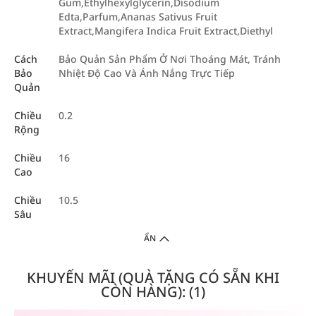
Gum,Ethylhexylglycerin,Disodium
Edta,Parfum,Ananas Sativus Fruit
Extract,Mangifera Indica Fruit Extract,Diethyl
Cách
Bảo Quản Sản Phẩm Ở Nơi Thoáng Mát, Tránh
Bảo
Nhiệt Độ Cao Và Ánh Nắng Trực Tiếp
Quản
Chiều
0.2
Rộng
Chiều
16
Cao
Chiều
10.5
Sâu
ẨN
KHUYẾN MÃI (QUÀ TẶNG CÓ SẴN KHI
CÒN HÀNG): (1)