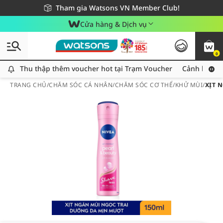
Giao hàng nhanh 24h - Áp dụng khu vực TP. Hồ Chí Minh
Miễn phí giao hàng cho đơn hàng từ 249,000Đ
Tham gia Watsons VN Member Club!
Cửa hàng & Dịch vụ
0
Thu thập thêm voucher hot tại Trạm Voucher
Thu thập thêm voucher hot tại Trạm Voucher
Cảnh báo An
TRANG CHỦ
/
CHĂM SÓC CÁ NHÂN
/
CHĂM SÓC CƠ THỂ
/
KHỬ MÙI
/
XỊT 