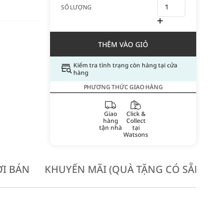
SỐ LƯỢNG
THÊM VÀO GIỎ
Kiểm tra tình trạng còn hàng tại cửa
hàng
PHƯƠNG THỨC GIAO HÀNG
Giao
Click &
hàng
Collect
tận nhà
tại
Watsons
I BÁN
KHUYẾN MÃI (QUÀ TẶNG CÓ SẴN KH