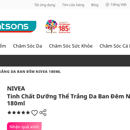
inh
Tiếng Việt
Tải ứng dụng
Tìm cửa hàng
Blog
iểm
Chăm Sóc Da
Chăm Sóc Sức Khỏe
Chăm Sóc Cá
RẮNG DA BAN ĐÊM NIVEA 180ML
NIVEA
Tinh Chất Dưỡng Thể Trắng Da Ban Đêm N
180ml
Nhận quà xinh