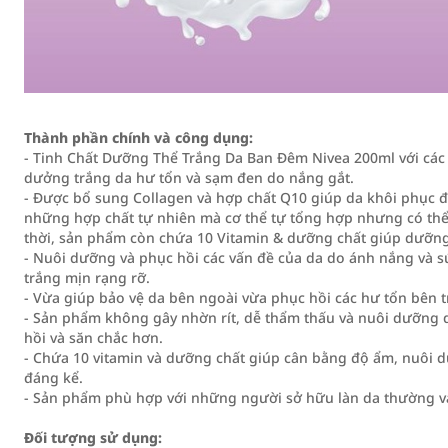
Thành phần chính và công dụng:
- Tinh Chất Dưỡng Thể Trắng Da Ban Đêm Nivea 200ml với các
dưởng trắng da hư tổn và sạm đen do nắng gắt.
- Được bổ sung Collagen và hợp chất Q10 giúp da khôi phục độ
những hợp chất tự nhiên mà cơ thể tự tổng hợp nhưng có 
thời, sản phẩm còn chứa 10 Vitamin & dưỡng chất giúp dưỡng
- Nuôi dưỡng và phục hồi các vấn đề của da do ánh nắng và sứ
trắng mịn rạng rỡ.
- Vừa giúp bảo vệ da bên ngoài vừa phục hồi các hư tổn bên 
- Sản phẩm không gây nhờn rít, dễ thẩm thấu và nuôi dưỡng d
hồi và săn chắc hơn.
- Chứa 10 vitamin và dưỡng chất giúp cân bằng độ ẩm, nuôi 
đáng kể.
- Sản phẩm phù hợp với những người sở hữu làn da thường và 
Đối tượng sử dụng: