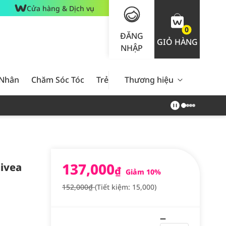
Cửa hàng & Dịch vụ
0
ĐĂNG
GIỎ HÀNG
NHẬP
 Nhân
Chăm Sóc Tóc
Trẻ Em
Thương hiệu
Nam Giới
Chăm Sóc 
137,000
ivea
₫
Giảm 10%
152,000₫
(Tiết kiệm: 15,000)