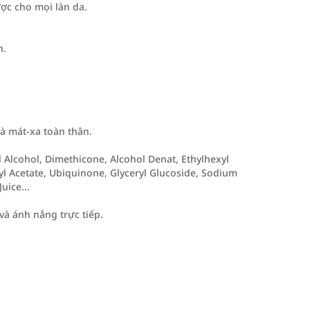
c cho mọi làn da.
n.
à mát-xa toàn thân.
l Alcohol, Dimethicone, Alcohol Denat, Ethylhexyl
l Acetate, Ubiquinone, Glyceryl Glucoside, Sodium
uice...
và ánh nắng trực tiếp.