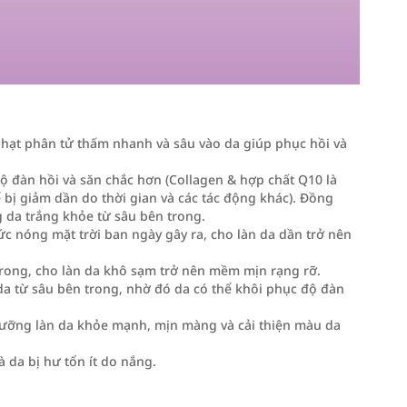
 hạt phân tử thấm nhanh và sâu vào da giúp phục hồi và
 đàn hồi và săn chắc hơn (Collagen & hợp chất Q10 là
thể bị giảm dần do thời gian và các tác động khác). Đồng
 da trắng khỏe từ sâu bên trong.
c nóng mặt trời ban ngày gây ra, cho làn da dần trở nên
trong, cho làn da khô sạm trở nên mềm mịn rạng rỡ.
a từ sâu bên trong, nhờ đó da có thể khôi phục độ đàn
dưỡng làn da khỏe mạnh, mịn màng và cải thiện màu da
da bị hư tổn ít do nắng.