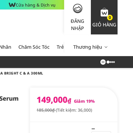
Cửa hàng & Dịch vụ
0
ĐĂNG
GIỎ HÀNG
NHẬP
 Nhân
Chăm Sóc Tóc
Trẻ Em
Thương hiệu
Nam Giới
Chăm Sóc 
 BRIGHT C & A 300ML
149,000
 Serum
₫
Giảm 19%
185,000₫
(Tiết kiệm: 36,000)