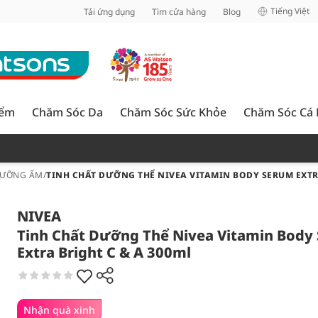
inh
Tiếng Việt
Tải ứng dụng
Tìm cửa hàng
Blog
iểm
Chăm Sóc Da
Chăm Sóc Sức Khỏe
Chăm Sóc Cá
DƯỠNG ẨM
/
TINH CHẤT DƯỠNG THỂ NIVEA VITAMIN BODY SERUM EXTRA
NIVEA
Tinh Chất Dưỡng Thể Nivea Vitamin Body
Extra Bright C & A 300ml
Nhận quà xinh