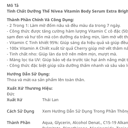
Mô Tả
Tinh Chất Dưỡng Thể Nivea Vitamin Body Serum Extra Brigh
Thành Phần Chính Và Công Dụng:
- 2 Trong 1: Làm mờ đốm nâu và đều màu da trong 7 ngày.
- Công thức được tăng cường hàm lượng Vitamin C cô đặc (50x
sạm đen và hư tổn mà còn dưỡng da trắng mịn, làm mờ vết t
- Vitamin C Tinh khiết 95%: Giúp sáng da hiệu quả và giúp đề
- 100x Vitamin A Chiết xuất từ quả Cherry giúp mờ vết thâm n
- Tinh chất nho: Giúp làn da trở nên mềm mịn, mượt mà.
- Màng lọc tia UV: Giúp bảo vệ da trước tác hại ánh nắng mặt t
- Công thức đặc biệt giúp sữa dưỡng thấm nhanh và sâu vào l
Hướng Dẫn Sử Dụng:
Thoa và mát-xa sản phẩm lên toàn thân.
Xuất Xứ Thương Hiệu:
Đức
Xuất Xứ
Thái Lan
Cách Sử Dụng
Xem Hướng Dẫn Sử Dụng Trong Phần Thông 
Thành Phần
Aqua, Glycerin, Alcohol Denat., C15-19 Alka