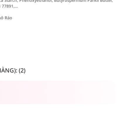
ca Starch, Phenoxyethanol, Butyrospermum Parkii Butter,
i 77891,…
hô Ráo
NG): (2)