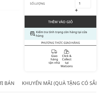
SỐ LƯỢNG
THÊM VÀO GIỎ
Kiểm tra tình trạng còn hàng tại cửa
hàng
PHƯƠNG THỨC GIAO HÀNG
Giao
Click &
hàng
Collect
tận nhà
tại
Watsons
I BÁN
KHUYẾN MÃI (QUÀ TẶNG CÓ SẴN KH