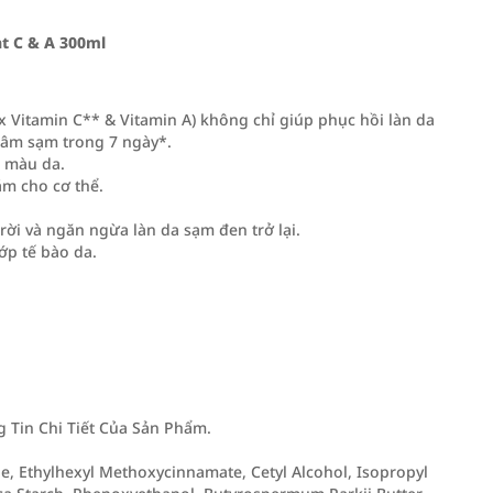
t C & A 300ml
 Vitamin C** & Vitamin A) không chỉ giúp phục hồi làn da
hâm sạm trong 7 ngày*.
u màu da.
ám cho cơ thể.
rời và ngăn ngừa làn da sạm đen trở lại.
ớp tế bào da.
Tin Chi Tiết Của Sản Phẩm.
ne, Ethylhexyl Methoxycinnamate, Cetyl Alcohol, Isopropyl