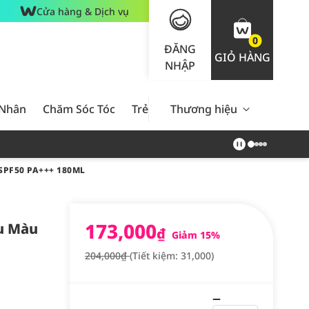
Cửa hàng & Dịch vụ
0
ĐĂNG
GIỎ HÀNG
NHẬP
 Nhân
Chăm Sóc Tóc
Trẻ Em
Thương hiệu
Nam Giới
Chăm Sóc 
PF50 PA+++ 180ML
173,000
u Màu
₫
Giảm 15%
204,000₫
(Tiết kiệm: 31,000)