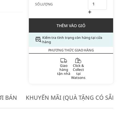
SỐ LƯỢNG
THÊM VÀO GIỎ
Kiểm tra tình trạng còn hàng tại cửa
hàng
PHƯƠNG THỨC GIAO HÀNG
Giao
Click &
hàng
Collect
tận nhà
tại
Watsons
I BÁN
KHUYẾN MÃI (QUÀ TẶNG CÓ SẴN KH