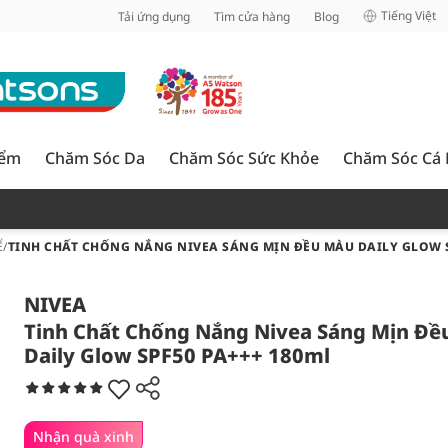
inh
Tiếng Việt
Tải ứng dụng
Tìm cửa hàng
Blog
iểm
Chăm Sóc Da
Chăm Sóc Sức Khỏe
Chăm Sóc Cá
Ể
/
TINH CHẤT CHỐNG NẮNG NIVEA SÁNG MỊN ĐỀU MÀU DAILY GLOW S
NIVEA
Tinh Chất Chống Nắng Nivea Sáng Mịn Đề
Daily Glow SPF50 PA+++ 180ml
Nhận quà xinh