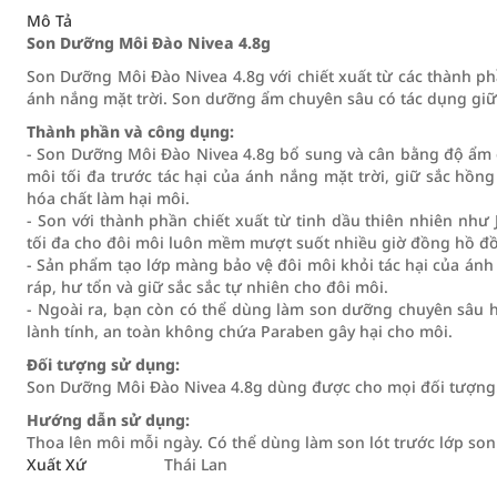
Mô Tả
Son Dưỡng Môi Đào Nivea 4.8g
Son Dưỡng Môi Đào Nivea 4.8g với chiết xuất từ các thành ph
ánh nắng mặt trời. Son dưỡng ẩm chuyên sâu có tác dụng g
Thành phần và công dụng:
- Son Dưỡng Môi Đào Nivea 4.8g bổ sung và cân bằng độ ẩm
môi tối đa trước tác hại của ánh nắng mặt trời, giữ sắc hồ
hóa chất làm hại môi.
- Son với thành phần chiết xuất từ tinh dầu thiên nhiên nh
tối đa cho đôi môi luôn mềm mượt suốt nhiều giờ đồng hồ đồn
- Sản phẩm tạo lớp màng bảo vệ đôi môi khỏi tác hại của ánh
ráp, hư tổn và giữ sắc sắc tự nhiên cho đôi môi.
- Ngoài ra, bạn còn có thể dùng làm son dưỡng chuyên sâu 
lành tính, an toàn không chứa Paraben gây hại cho môi.
Đối tượng sử dụng:
Son Dưỡng Môi Đào Nivea 4.8g dùng được cho mọi đối tượng
Hướng dẫn sử dụng:
Thoa lên môi mỗi ngày. Có thể dùng làm son lót trước lớp so
Xuất Xứ
Thái Lan