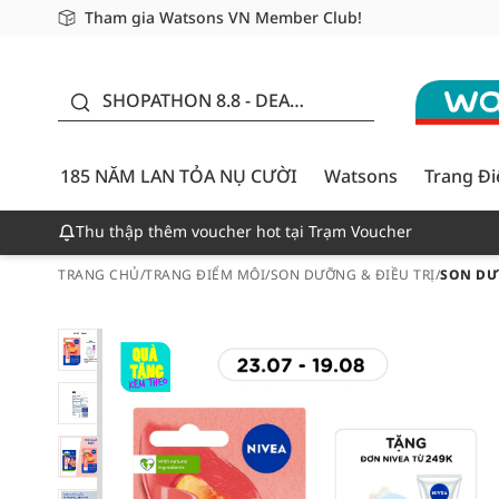
Tham gia Watsons VN Member Club!
Miễn phí giao hàng cho đơn hàng từ 249,000Đ
Giao hàng nhanh 24h - Áp dụng khu vực TP. Hồ Chí M
185 NĂM LAN TỎA NỤ
CƯỜI - GIẢM ĐẾN 50%
SHOPATHON 8.8 - DEAL
ĐỈNH
185 NĂM LAN TỎA NỤ CƯỜI
Watsons
Trang Đ
Thu thập thêm voucher hot tại Trạm Voucher
TRANG CHỦ
/
TRANG ĐIỂM MÔI
/
SON DƯỠNG & ĐIỀU TRỊ
/
SON DƯ