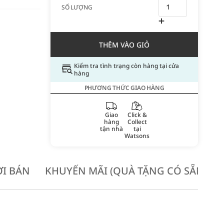
SỐ LƯỢNG
THÊM VÀO GIỎ
Kiểm tra tình trạng còn hàng tại cửa
hàng
PHƯƠNG THỨC GIAO HÀNG
Giao
Click &
hàng
Collect
tận nhà
tại
Watsons
I BÁN
KHUYẾN MÃI (QUÀ TẶNG CÓ SẴN KH