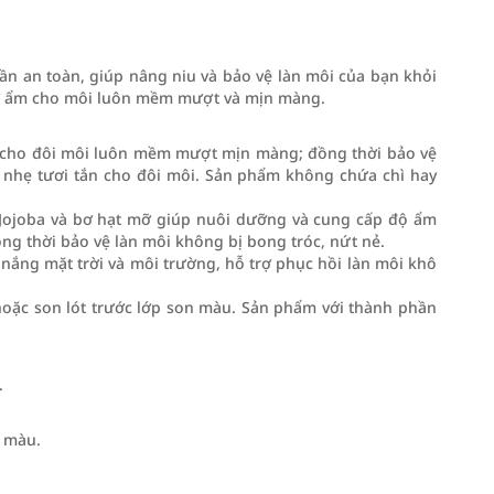
ần an toàn, giúp nâng niu và bảo vệ làn môi của bạn khỏi
iữ ẩm cho môi luôn mềm mượt và mịn màng.
 cho đôi môi luôn mềm mượt mịn màng; đồng thời bảo vệ
ng nhẹ tươi tắn cho đôi môi. Sản phẩm không chứa chì hay
ư Jojoba và bơ hạt mỡ giúp nuôi dưỡng và cung cấp độ ẩm
g thời bảo vệ làn môi không bị bong tróc, nứt nẻ.
 nắng mặt trời và môi trường, hỗ trợ phục hồi làn môi khô
hoặc son lót trước lớp son màu. Sản phẩm với thành phần
.
n màu.