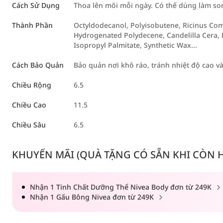
Cách Sử Dụng
Thoa lên môi mỗi ngày. Có thể dùng làm son
Thành Phần
Octyldodecanol, Polyisobutene, Ricinus Comm
Hydrogenated Polydecene, Candelilla Cera, B
Isopropyl Palmitate, Synthetic Wax...
Cách Bảo Quản
Bảo quản nơi khô ráo, tránh nhiệt độ cao v
Chiều Rộng
6.5
Chiều Cao
11.5
Chiều Sâu
6.5
KHUYẾN MÃI (QUÀ TẶNG CÓ SẴN KHI CÒN HÀ
Nhận 1 Tinh Chất Dưỡng Thể Nivea Body đơn từ 249K
Nhận 1 Gấu Bông Nivea đơn từ 249K