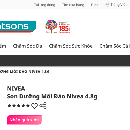
inh
Tiếng Việt
Tải ứng dụng
Tìm cửa hàng
Blog
iểm
Chăm Sóc Da
Chăm Sóc Sức Khỏe
Chăm Sóc Cá
ỠNG MÔI ĐÀO NIVEA 4.8G
NIVEA
Son Dưỡng Môi Đào Nivea 4.8g
Nhận quà xinh