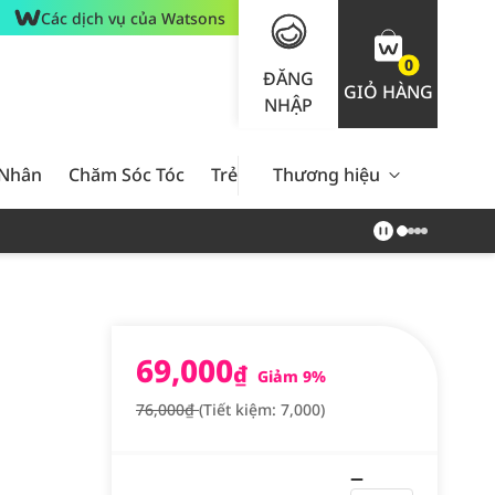
Các dịch vụ của Watsons
0
ĐĂNG
GIỎ HÀNG
NHẬP
 Nhân
Chăm Sóc Tóc
Trẻ Em
Thương hiệu
Nam Giới
Chăm Sóc 
69,000
₫
Giảm 9%
76,000₫
(Tiết kiệm: 7,000)