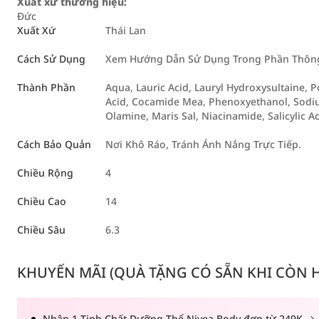
Xuất xứ thương hiệu:
Đức
Xuất Xứ
Thái Lan
Cách Sử Dụng
Xem Hướng Dẫn Sử Dụng Trong Phần Thông 
Thành Phần
Aqua, Lauric Acid, Lauryl Hydroxysultaine, 
Acid, Cocamide Mea, Phenoxyethanol, Sodium
Olamine, Maris Sal, Niacinamide, Salicylic Ac
Cách Bảo Quản
Nơi Khô Ráo, Tránh Ánh Nắng Trực Tiếp.
Chiều Rộng
4
Chiều Cao
14
Chiều Sâu
6.3
KHUYẾN MÃI (QUÀ TẶNG CÓ SẴN KHI CÒN HÀ
Nhận 1 Tinh Chất Dưỡng Thể Nivea Body đơn từ 249K