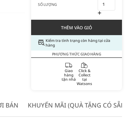
SỐ LƯỢNG
THÊM VÀO GIỎ
Kiểm tra tình trạng còn hàng tại cửa
hàng
PHƯƠNG THỨC GIAO HÀNG
Giao
Click &
hàng
Collect
tận nhà
tại
Watsons
I BÁN
KHUYẾN MÃI (QUÀ TẶNG CÓ SẴN KH