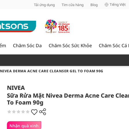
inh
Tiếng Việt
Tải ứng dụng
Tìm cửa hàng
Blog
iểm
Chăm Sóc Da
Chăm Sóc Sức Khỏe
Chăm Sóc Cá
NIVEA DERMA ACNE CARE CLEANSER GEL TO FOAM 90G
NIVEA
Sữa Rửa Mặt Nivea Derma Acne Care Clea
To Foam 90g
Nhận quà xinh