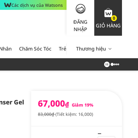
Các dịch vụ của Watsons
0
ĐĂNG
GIỎ HÀNG
NHẬP
 Nhân
Chăm Sóc Tóc
Trẻ Em
Thương hiệu
Nam Giới
Chăm Sóc 
67,000
nser Gel
₫
Giảm 19%
83,000₫
(Tiết kiệm: 16,000)