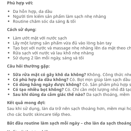
Phù hợp với:
Da hỗn hợp, da dầu
Người tìm kiếm sản phẩm làm sạch nhẹ nhàng
Routine chăm sóc da sáng & tối
Cách sử dụng:
Làm ướt mặt với nước sạch
Lấy một lượng sản phẩm vừa đủ vào lòng bàn tay
Tạo bọt với nước và massage nhẹ nhàng lên da mặt theo c
Rửa sạch với nước và lau khô nhẹ nhàng
Sử dụng 2 lần mỗi ngày, sáng và tối
Câu hỏi thường gặp:
Sữa rửa mặt có gây khô da không?
Không. Công thức nhẹ
Có phù hợp da dầu không?
Có. Bọt mịn giúp làm sạch dầu
Có dùng hằng ngày được không?
Có. Sản phẩm phù hợp s
Có tạo nhiều bọt không?
Có. Chỉ cần một lượng nhỏ đã tạo
Sau khi dùng da cảm giác thế nào?
Da sạch thoáng, mềm m
Kết quả mong đợi:
Sau khi sử dụng, làn da trở nên sạch thoáng hơn, mềm mại hơ
cho các bước skincare tiếp theo.
Bắt đầu routine làm sạch mỗi ngày – cho làn da sạch thoán