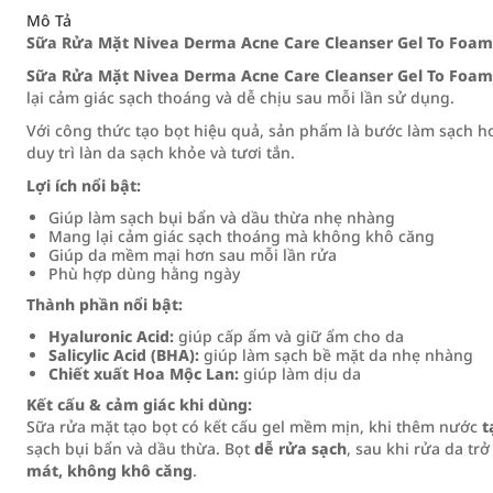
Mô Tả
Sữa Rửa Mặt Nivea Derma Acne Care Cleanser Gel To Foam
Sữa Rửa Mặt Nivea Derma Acne Care Cleanser Gel To Foam
lại cảm giác sạch thoáng và dễ chịu sau mỗi lần sử dụng.
Với công thức tạo bọt hiệu quả, sản phẩm là bước làm sạch h
duy trì làn da sạch khỏe và tươi tắn.
Lợi ích nổi bật:
Giúp làm sạch bụi bẩn và dầu thừa nhẹ nhàng
Mang lại cảm giác sạch thoáng mà không khô căng
Giúp da mềm mại hơn sau mỗi lần rửa
Phù hợp dùng hằng ngày
Thành phần nổi bật:
Hyaluronic Acid:
giúp cấp ẩm và giữ ẩm cho da
Salicylic Acid (BHA):
giúp làm sạch bề mặt da nhẹ nhàng
Chiết xuất Hoa Mộc Lan:
giúp làm dịu da
Kết cấu & cảm giác khi dùng:
Sữa rửa mặt tạo bọt có kết cấu gel mềm mịn, khi thêm nước
t
sạch bụi bẩn và dầu thừa. Bọt
dễ rửa sạch
, sau khi rửa da tr
mát, không khô căng
.