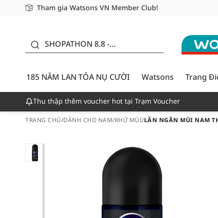
Tham gia Watsons VN Member Club!
Miễn phí giao hàng cho đơn hàng từ 249,000Đ
Giao hàng nhanh 24h - Áp dụng khu vực TP. Hồ Chí M
185 NĂM LAN TỎA NỤ
CƯỜI - GIẢM ĐẾN
SHOPATHON 8.8 -
50%
DEAL ĐỈNH
185 NĂM LAN TỎA NỤ CƯỜI
Watsons
Trang Đ
Thu thập thêm voucher hot tại Trạm Voucher
TRANG CHỦ
/
DÀNH CHO NAM
/
KHỬ MÙI
/
LĂN NGĂN MÙI NAM TH