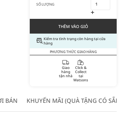
SỐ LƯỢNG
THÊM VÀO GIỎ
Kiểm tra tình trạng còn hàng tại cửa
hàng
PHƯƠNG THỨC GIAO HÀNG
Giao
Click &
hàng
Collect
tận nhà
tại
Watsons
I BÁN
KHUYẾN MÃI (QUÀ TẶNG CÓ SẴN KH