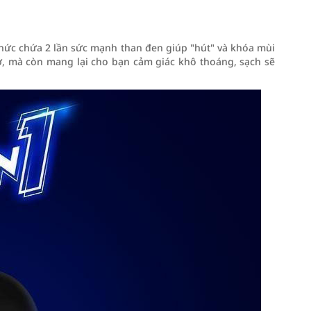
hức chứa 2 lần sức mạnh than đen giúp "hút" và khóa mùi
iờ, mà còn mang lại cho bạn cảm giác khô thoáng, sạch sẽ