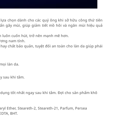
 lựa chọn dành cho các quý ông khi sở hữu công thứ tiên
huẩn gây mùi, giúp giảm tiết mồ hôi và ngăn mùi hiệu quả
n luôn cuốn hút, trở nên mạnh mẽ hơn.
ương nam tính.
hay chất bảo quản, tuyệt đối an toàn cho làn da giúp phái
ọi làn da.
y sau khi tắm.
 dụng tốt nhất ngay sau khi tắm. Đợi cho sản phẩm khô
yl Ether, Steareth-2, Steareth-21, Parfum, Persea
EDTA, BHT.