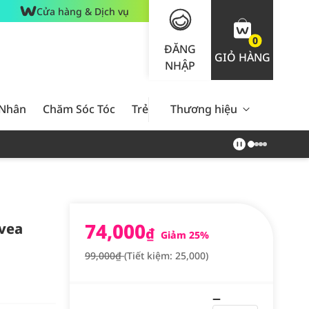
Cửa hàng & Dịch vụ
0
ĐĂNG
GIỎ HÀNG
NHẬP
 Nhân
Chăm Sóc Tóc
Trẻ Em
Thương hiệu
Nam Giới
Chăm Sóc 
74,000
vea
₫
Giảm 25%
99,000₫
(Tiết kiệm: 25,000)