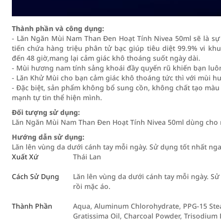
Thành phần và công dụng:
- Lăn Ngăn Mùi Nam Than Đen Hoạt Tính Nivea 50ml sẽ là sự
tiến chứa hàng triệu phân tử bạc giúp tiêu diệt 99.9% vi k
đến 48 giờ,mang lại cảm giác khô thoáng suốt ngày dài.
- Mùi hương nam tính sảng khoái đầy quyến rũ khiến bạn luô
- Lăn Khử Mùi cho bạn cảm giác khô thoáng tức thì với mùi h
- Đặc biệt, sản phẩm không bổ sung cồn, không chất tạo màu 
mạnh tự tin thể hiện mình.
Đối tượng sử dụng:
Lăn Ngăn Mùi Nam Than Đen Hoạt Tính Nivea 50ml dùng cho m
Hướng dẫn sử dụng:
Lăn lên vùng da dưới cánh tay mỗi ngày. Sử dụng tốt nhất nga
Xuất Xứ
Thái Lan
Cách Sử Dụng
Lăn lên vùng da dưới cánh tay mỗi ngày. Sử
rồi mặc áo.
Thành Phần
Aqua, Aluminum Chlorohydrate, PPG-15 Stear
Gratissima Oil, Charcoal Powder, Trisodium 