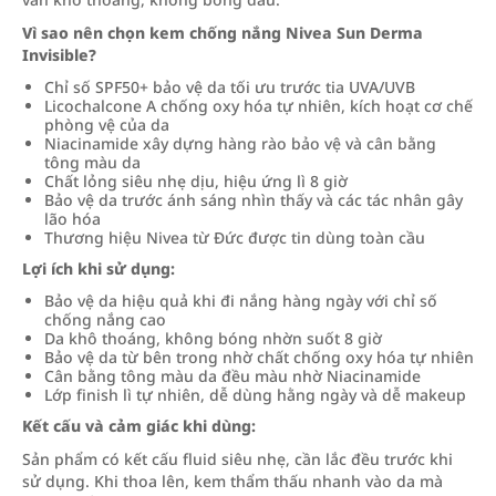
Vì sao nên chọn kem chống nắng Nivea Sun Derma
Invisible?
Chỉ số SPF50+ bảo vệ da tối ưu trước tia UVA/UVB
Licochalcone A chống oxy hóa tự nhiên, kích hoạt cơ chế
phòng vệ của da
Niacinamide xây dựng hàng rào bảo vệ và cân bằng
tông màu da
Chất lỏng siêu nhẹ dịu, hiệu ứng lì 8 giờ
Bảo vệ da trước ánh sáng nhìn thấy và các tác nhân gây
lão hóa
Thương hiệu Nivea từ Đức được tin dùng toàn cầu
Lợi ích khi sử dụng:
Bảo vệ da hiệu quả khi đi nắng hàng ngày với chỉ số
chống nắng cao
Da khô thoáng, không bóng nhờn suốt 8 giờ
Bảo vệ da từ bên trong nhờ chất chống oxy hóa tự nhiên
Cân bằng tông màu da đều màu nhờ Niacinamide
Lớp finish lì tự nhiên, dễ dùng hằng ngày và dễ makeup
Kết cấu và cảm giác khi dùng:
Sản phẩm có kết cấu fluid siêu nhẹ, cần lắc đều trước khi
sử dụng. Khi thoa lên, kem thẩm thấu nhanh vào da mà