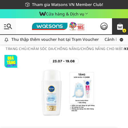
Giao hàng nhanh 24h - Áp dụng khu vực TP. Hồ Chí Minh
Miễn phí giao hàng cho đơn hàng từ 249,000Đ
Tham gia Watsons VN Member Club!
Cửa hàng & Dịch vụ
0
Thu thập thêm voucher hot tại Trạm Voucher
Thu thập thêm voucher hot tại Trạm Voucher
Cảnh báo An
TRANG CHỦ
/
CHĂM SÓC DA
/
CHỐNG NẮNG
/
CHỐNG NẮNG CHO MẶT
/
K