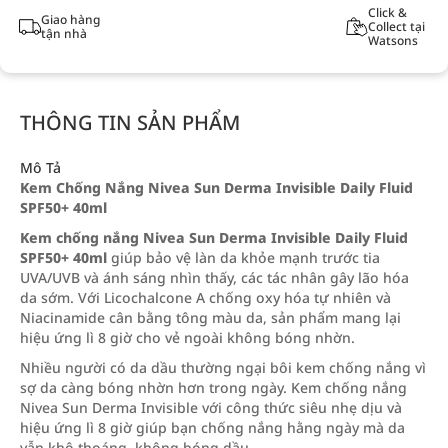
Click &
Giao hàng
Collect tại
tận nhà
Watsons
THÔNG TIN SẢN PHẨM
Mô Tả
Kem Chống Nắng Nivea Sun Derma Invisible Daily Fluid
SPF50+ 40ml
Kem chống nắng Nivea Sun Derma Invisible Daily Fluid
SPF50+ 40ml
giúp bảo vệ làn da khỏe mạnh trước tia
UVA/UVB và ánh sáng nhìn thấy, các tác nhân gây lão hóa
da sớm. Với Licochalcone A chống oxy hóa tự nhiên và
Niacinamide cân bằng tông màu da, sản phẩm mang lại
hiệu ứng lì 8 giờ cho vẻ ngoài không bóng nhờn.
Nhiều người có da dầu thường ngại bôi kem chống nắng vì
sợ da càng bóng nhờn hơn trong ngày. Kem chống nắng
Nivea Sun Derma Invisible với công thức siêu nhẹ dịu và
hiệu ứng lì 8 giờ giúp bạn chống nắng hằng ngày mà da
vẫn khô thoáng, không bóng dầu.