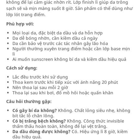
không để lại cảm giác nhờn rít. Lớp finish lì giúp da trông
sạch sẽ và mịn màng suốt 8 giờ. Sản phẩm có thể dùng như
lớp lót trang điểm.
Phù hợp với:
Mọi loại da, đặc biệt da dầu và da hỗn hợp
Da dễ bóng nhờn, cần kiềm dầu cả ngày
Da cần bảo vệ trước các tác nhân gây lão hóa
Người thường xuyên trang điểm hoặc cần lớp base mịn
lì
Ai muốn sunscreen không bí da và kiềm dầu hiệu quả
Cách sử dụng:
Lắc đều trước khi sử dụng
Thoa kem trước khi tiếp xúc với ánh nắng 20 phút
Nên thoa lại sau mỗi 2 giờ
Thoa lại sau khi bơi, đổ mồ hôi hoặc quấn khăn
Câu hỏi thường gặp:
Có gây bí da không?
Không. Chất lỏng siêu nhẹ, không
bít tắc lỗ chân lông.
Có bị trắng bệch không?
Không. Công thức invisible
thẩm thấu hoàn toàn, không để lại vệt trắng.
Da dầu dùng được không?
Có. Hiệu ứng lì 8 giờ, kiềm
dầu hiệu quả.