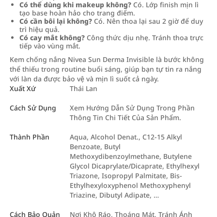
Có thể dùng khi makeup không?
Có. Lớp finish mịn lì
tạo base hoàn hảo cho trang điểm.
Có cần bôi lại không?
Có. Nên thoa lại sau 2 giờ để duy
trì hiệu quả.
Có cay mắt không?
Công thức dịu nhẹ. Tránh thoa trực
tiếp vào vùng mắt.
Kem chống nắng Nivea Sun Derma Invisible là bước không
thể thiếu trong routine buổi sáng, giúp bạn tự tin ra nắng
với làn da được bảo vệ và mịn lì suốt cả ngày.
Xuất Xứ
Thái Lan
Cách Sử Dụng
Xem Hướng Dẫn Sử Dụng Trong Phần
Thông Tin Chi Tiết Của Sản Phẩm.
Thành Phần
Aqua, Alcohol Denat., C12-15 Alkyl
Benzoate, Butyl
Methoxydibenzoylmethane, Butylene
Glycol Dicaprylate/Dicaprate, Ethylhexyl
Triazone, Isopropyl Palmitate, Bis-
Ethylhexyloxyphenol Methoxyphenyl
Triazine, Dibutyl Adipate, …
Cách Bảo Quản
Nơi Khô Ráo, Thoáng Mát, Tránh Ánh