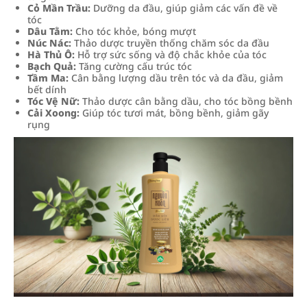
Cỏ Mần Trầu:
Dưỡng da đầu, giúp giảm các vấn đề về
tóc
Dâu Tằm:
Cho tóc khỏe, bóng mượt
Núc Nác:
Thảo dược truyền thống chăm sóc da đầu
Hà Thủ Ô:
Hỗ trợ sức sống và độ chắc khỏe của tóc
Bạch Quả:
Tăng cường cấu trúc tóc
Tầm Ma:
Cân bằng lượng dầu trên tóc và da đầu, giảm
bết dính
Tóc Vệ Nữ:
Thảo dược cân bằng dầu, cho tóc bồng bềnh
Cải Xoong:
Giúp tóc tươi mát, bồng bềnh, giảm gãy
rụng