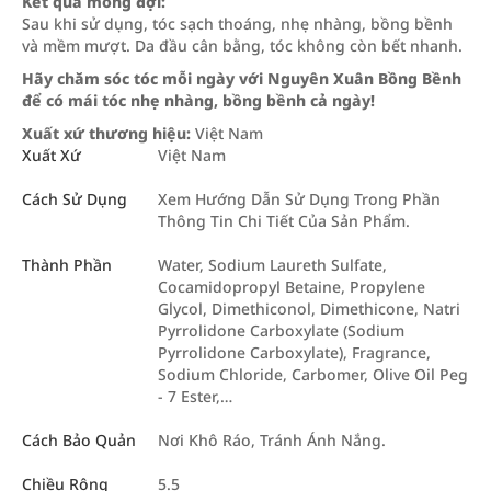
Kết quả mong đợi:
Sau khi sử dụng, tóc sạch thoáng, nhẹ nhàng, bồng bềnh
và mềm mượt. Da đầu cân bằng, tóc không còn bết nhanh.
Hãy chăm sóc tóc mỗi ngày với Nguyên Xuân Bồng Bềnh
để có mái tóc nhẹ nhàng, bồng bềnh cả ngày!
Xuất xứ thương hiệu:
Việt Nam
Xuất Xứ
Việt Nam
Cách Sử Dụng
Xem Hướng Dẫn Sử Dụng Trong Phần
Thông Tin Chi Tiết Của Sản Phẩm.
Thành Phần
Water, Sodium Laureth Sulfate,
Cocamidopropyl Betaine, Propylene
Glycol, Dimethiconol, Dimethicone, Natri
Pyrrolidone Carboxylate (Sodium
Pyrrolidone Carboxylate), Fragrance,
Sodium Chloride, Carbomer, Olive Oil Peg
- 7 Ester,…
Cách Bảo Quản
Nơi Khô Ráo, Tránh Ánh Nắng.
Chiều Rộng
5.5