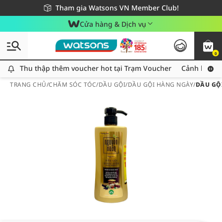
Giao hàng nhanh 24h - Áp dụng khu vực TP. Hồ Chí Minh
Miễn phí giao hàng cho đơn hàng từ 249,000Đ
Tham gia Watsons VN Member Club!
Cửa hàng & Dịch vụ
0
Thu thập thêm voucher hot tại Trạm Voucher
Thu thập thêm voucher hot tại Trạm Voucher
Cảnh báo An
TRANG CHỦ
/
CHĂM SÓC TÓC
/
DẦU GỘI
/
DẦU GỘI HÀNG NGÀY
/
DẦU GỘ