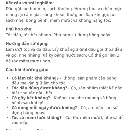
Kết cấu và trải nghiệm:
Dầu gội tạo bọt mịn, sạch thoáng. Hương hoa và thảo mộc
mang lại cảm giác sảng khoái, thư giãn. Sau khi gội, tóc
sạch nhẹ, bồng bềnh, mềm mượt và không nặng tóc.
Phù hợp cho:
Tóc dầu, tóc bết nhanh. Phù hợp sử dụng hằng ngày.
Hướng dẫn sử dụng:
Làm ướt tóc và da đầu. Lấy khoảng 3-5ml dầu gội thoa đều
và gội nhẹ nhàng. Xả kỹ bằng nước sạch. Có thể gội lần 2
để tóc mềm mượt hơn.
Câu hỏi thường gặp:
Có làm tóc khô không?
- Không, sản phẩm cân bằng
dầu mà vẫn giữ ẩm cho tóc.
Tóc dầu dùng được không?
- Có, sản phẩm thiết kế đặc
biệt cho tóc dầu, bết.
Có gây bết không?
- Không, tóc nhẹ thoáng và bồng
bềnh sau khi gội.
Có dùng mỗi ngày được không?
- Có, an toàn cho sử
dụng hằng ngày.
Tóc có mềm hơn không?
- Có, tóc mềm mượt, nhẹ và dễ
vào nếp.