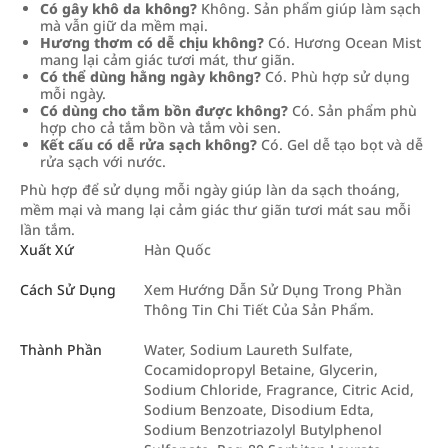
Có gây khô da không?
Không. Sản phẩm giúp làm sạch
mà vẫn giữ da mềm mại.
Hương thơm có dễ chịu không?
Có. Hương Ocean Mist
mang lại cảm giác tươi mát, thư giãn.
Có thể dùng hằng ngày không?
Có. Phù hợp sử dụng
mỗi ngày.
Có dùng cho tắm bồn được không?
Có. Sản phẩm phù
hợp cho cả tắm bồn và tắm vòi sen.
Kết cấu có dễ rửa sạch không?
Có. Gel dễ tạo bọt và dễ
rửa sạch với nước.
Phù hợp để sử dụng mỗi ngày giúp làn da sạch thoáng,
mềm mại và mang lại cảm giác thư giãn tươi mát sau mỗi
lần tắm.
Xuất Xứ
Hàn Quốc
Cách Sử Dụng
Xem Hướng Dẫn Sử Dụng Trong Phần
Thông Tin Chi Tiết Của Sản Phẩm.
Thành Phần
Water, Sodium Laureth Sulfate,
Cocamidopropyl Betaine, Glycerin,
Sodium Chloride, Fragrance, Citric Acid,
Sodium Benzoate, Disodium Edta,
Sodium Benzotriazolyl Butylphenol