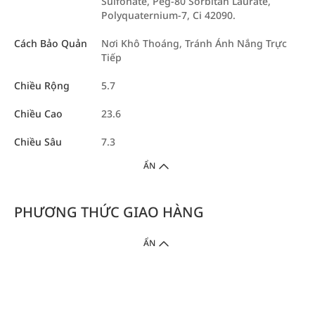
Sulfonate, Peg-80 Sorbitan Laurate,
Polyquaternium-7, Ci 42090.
Cách Bảo Quản
Nơi Khô Thoáng, Tránh Ánh Nắng Trực
Tiếp
Chiều Rộng
5.7
Chiều Cao
23.6
Chiều Sâu
7.3
ẨN
PHƯƠNG THỨC GIAO HÀNG
ẨN