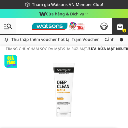
Giao hàng nhanh 24h - Áp dụng khu vực TP. Hồ Chí Minh
Miễn phí giao hàng cho đơn hàng từ 249,000Đ
Tham gia Watsons VN Member Club!
Cửa hàng & Dịch vụ
0
Thu thập thêm voucher hot tại Trạm Voucher
Thu thập thêm voucher hot tại Trạm Voucher
Cảnh báo An
TRANG CHỦ
/
CHĂM SÓC DA MẶT
/
SỮA RỬA MẶT
/
SỮA RỬA MẶT NEUTR