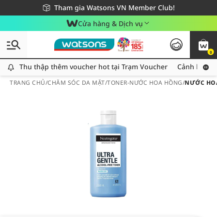
Giao hàng nhanh 24h - Áp dụng khu vực TP. Hồ Chí Minh
Miễn phí giao hàng cho đơn hàng từ 249,000Đ
Tham gia Watsons VN Member Club!
Cửa hàng & Dịch vụ
0
Thu thập thêm voucher hot tại Trạm Voucher
Thu thập thêm voucher hot tại Trạm Voucher
Cảnh báo An
TRANG CHỦ
/
CHĂM SÓC DA MẶT
/
TONER-NƯỚC HOA HỒNG
/
NƯỚC HOA