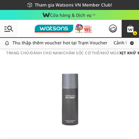
Giao hàng nhanh 24h - Áp dụng khu vực TP. Hồ Chí Minh
Miễn phí giao hàng cho đơn hàng từ 249,000Đ
Tham gia Watsons VN Member Club!
Cửa hàng & Dịch vụ
0
Thu thập thêm voucher hot tại Trạm Voucher
Thu thập thêm voucher hot tại Trạm Voucher
Cảnh báo An
TRANG CHỦ
/
DÀNH CHO NAM
/
CHĂM SÓC CƠ THỂ
/
KHỬ MÙI
/
XỊT KHỬ